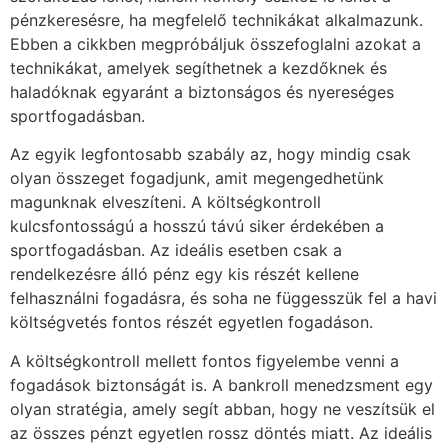
pénzkeresésre, ha megfelelő technikákat alkalmazunk.
Ebben a cikkben megpróbáljuk összefoglalni azokat a
technikákat, amelyek segíthetnek a kezdőknek és
haladóknak egyaránt a biztonságos és nyereséges
sportfogadásban.
Az egyik legfontosabb szabály az, hogy mindig csak
olyan összeget fogadjunk, amit megengedhetünk
magunknak elveszíteni. A költségkontroll
kulcsfontosságú a hosszú távú siker érdekében a
sportfogadásban. Az ideális esetben csak a
rendelkezésre álló pénz egy kis részét kellene
felhasználni fogadásra, és soha ne függesszük fel a havi
költségvetés fontos részét egyetlen fogadáson.
A költségkontroll mellett fontos figyelembe venni a
fogadások biztonságát is. A bankroll menedzsment egy
olyan stratégia, amely segít abban, hogy ne veszítsük el
az összes pénzt egyetlen rossz döntés miatt. Az ideális