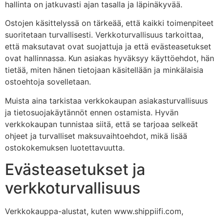
hallinta on jatkuvasti ajan tasalla ja läpinäkyvää.
Ostojen käsittelyssä on tärkeää, että kaikki toimenpiteet
suoritetaan turvallisesti. Verkkoturvallisuus tarkoittaa,
että maksutavat ovat suojattuja ja että evästeasetukset
ovat hallinnassa. Kun asiakas hyväksyy käyttöehdot, hän
tietää, miten hänen tietojaan käsitellään ja minkälaisia
ostoehtoja sovelletaan.
Muista aina tarkistaa verkkokaupan asiakasturvallisuus
ja tietosuojakäytännöt ennen ostamista. Hyvän
verkkokaupan tunnistaa siitä, että se tarjoaa selkeät
ohjeet ja turvalliset maksuvaihtoehdot, mikä lisää
ostokokemuksen luotettavuutta.
Evästeasetukset ja
verkkoturvallisuus
Verkkokauppa-alustat, kuten www.shippiifi.com,