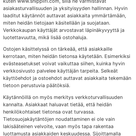
kuten www.shippiifi.com, sillä ne varmistavat
asiakasturvallisuuden ja yksityisyyden hallinnan. Hyvin
laaditut käytännöt auttavat asiakkaita ymmärtämään,
miten heidän tietojaan käsitellään ja suojataan.
Verkkokaupan käyttäjät arvostavat läpinäkyvyyttä ja
luotettavuutta, mikä lisää ostohaluja.
Ostojen käsittelyssä on tärkeää, että asiakkaille
kerrotaan, miten heidän tietonsa käytetään. Esimerkiksi
evästeasetukset voivat vaikuttaa siihen, kuinka hyvin
verkkosivusto palvelee käyttäjän tarpeita. Selkeät
käyttöehdot ja ostoehdot auttavat asiakkaita tekemään
tietoon perustuvia päätöksiä.
Käytännöillä on myös merkitys verkkoturvallisuuden
kannalta. Asiakkaat haluavat tietää, että heidän
henkilökohtaiset tietonsa ovat turvassa.
Tietosuojakäytäntöjen noudattaminen ei ole vain
lakisääteinen velvoite, vaan myös tapa rakentaa
luottamusta asiakkaiden keskuudessa. Sijoittamalla