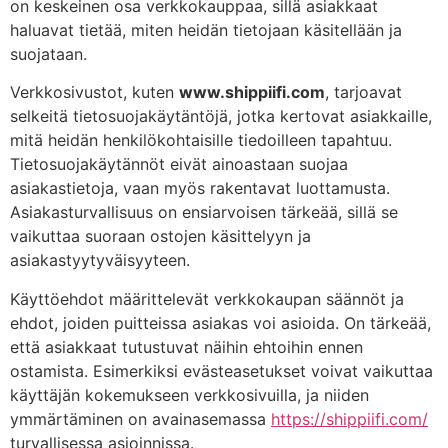
on keskeinen osa verkkokauppaa, sillä asiakkaat
haluavat tietää, miten heidän tietojaan käsitellään ja
suojataan.
Verkkosivustot, kuten
www.shippiifi.com
, tarjoavat
selkeitä tietosuojakäytäntöjä, jotka kertovat asiakkaille,
mitä heidän henkilökohtaisille tiedoilleen tapahtuu.
Tietosuojakäytännöt eivät ainoastaan suojaa
asiakastietoja, vaan myös rakentavat luottamusta.
Asiakasturvallisuus on ensiarvoisen tärkeää, sillä se
vaikuttaa suoraan ostojen käsittelyyn ja
asiakastyytyväisyyteen.
Käyttöehdot määrittelevät verkkokaupan säännöt ja
ehdot, joiden puitteissa asiakas voi asioida. On tärkeää,
että asiakkaat tutustuvat näihin ehtoihin ennen
ostamista. Esimerkiksi evästeasetukset voivat vaikuttaa
käyttäjän kokemukseen verkkosivuilla, ja niiden
ymmärtäminen on avainasemassa
https://shippiifi.com/
turvallisessa asioinnissa.