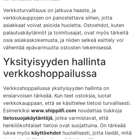
Verkkoturvallisuus on jatkuva haaste, ja
verkkokauppojen on panostettava siihen, jotta
asiakkaat voivat asioida huoletta. Ostoehdot, kuten
palautuskäytännöt ja toimitusajat, ovat myös tärkeitä
osia asiakaskokemusta, ja niiden selkeä esittely voi
vähentää epävarmuutta ostosten tekemisessä.
Yksityisyyden hallinta
verkkoshoppailussa
Verkkoshoppailussa yksityisyyden hallinta on
ensiarvoisen tärkeää. Kun teet ostoksia, luotat
verkkokauppaan, että se käsittelee tietosi turvallisesti.
Esimerkiksi
www.shippiifi.com
noudattaa tiukkoja
tietosuojakäytäntöjä
, jotka varmistavat, että
henkilökohtaiset tietosi ovat suojattuina. On tärkeää
lukea myös
käyttöehdot
huolellisesti, jotta tiedät, mitä