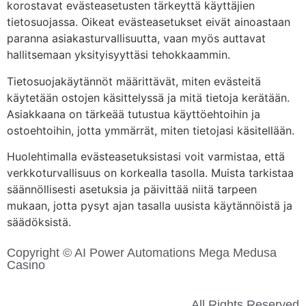
korostavat evästeasetusten tärkeyttä käyttäjien
tietosuojassa. Oikeat evästeasetukset eivät ainoastaan
paranna asiakasturvallisuutta, vaan myös auttavat
hallitsemaan yksityisyyttäsi tehokkaammin.
Tietosuojakäytännöt määrittävät, miten evästeitä
käytetään ostojen käsittelyssä ja mitä tietoja kerätään.
Asiakkaana on tärkeää tutustua käyttöehtoihin ja
ostoehtoihin, jotta ymmärrät, miten tietojasi käsitellään.
Huolehtimalla evästeasetuksistasi voit varmistaa, että
verkkoturvallisuus on korkealla tasolla. Muista tarkistaa
säännöllisesti asetuksia ja päivittää niitä tarpeen
mukaan, jotta pysyt ajan tasalla uusista käytännöistä ja
säädöksistä.
Copyright © AI Power Automations
Mega Medusa
Casino
All Rights Reserved