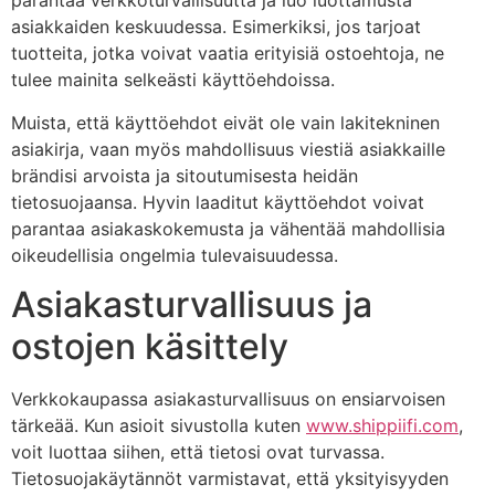
parantaa verkkoturvallisuutta ja luo luottamusta
asiakkaiden keskuudessa. Esimerkiksi, jos tarjoat
tuotteita, jotka voivat vaatia erityisiä ostoehtoja, ne
tulee mainita selkeästi käyttöehdoissa.
Muista, että käyttöehdot eivät ole vain lakitekninen
asiakirja, vaan myös mahdollisuus viestiä asiakkaille
brändisi arvoista ja sitoutumisesta heidän
tietosuojaansa. Hyvin laaditut käyttöehdot voivat
parantaa asiakaskokemusta ja vähentää mahdollisia
oikeudellisia ongelmia tulevaisuudessa.
Asiakasturvallisuus ja
ostojen käsittely
Verkkokaupassa asiakasturvallisuus on ensiarvoisen
tärkeää. Kun asioit sivustolla kuten
www.shippiifi.com
,
voit luottaa siihen, että tietosi ovat turvassa.
Tietosuojakäytännöt varmistavat, että yksityisyyden