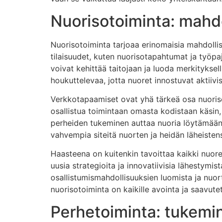
Nuorisotoiminta: mahdo
Nuorisotoiminta tarjoaa erinomaisia mahdollis
tilaisuudet, kuten nuorisotapahtumat ja työpaj
voivat kehittää taitojaan ja luoda merkityksell
houkuttelevaa, jotta nuoret innostuvat aktiivi
Verkkotapaamiset ovat yhä tärkeä osa nuorisot
osallistua toimintaan omasta kodistaan käsin
perheiden tukeminen auttaa nuoria löytämään 
vahvempia siteitä nuorten ja heidän läheistensä
Haasteena on kuitenkin tavoittaa kaikki nuoret,
uusia strategioita ja innovatiivisia lähestymi
osallistumismahdollisuuksien luomista ja nuo
nuorisotoiminta on kaikille avointa ja saavute
Perhetoiminta: tukemin