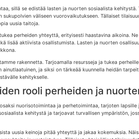
a, sillä se edistää lasten ja nuorten sosiaalista kehitystä. 
sukupolvien väliseen vuorovaikutukseen. Tällaiset tilaisuud
ia uusia taitoja.
kea perheiden yhteyttä, erityisesti haastavina aikoina. Ne
 lisää aktiivista osallistumista. Lasten ja nuorten osallisuu
rkkona.
amme rakennetta. Tarjoamalla resursseja ja tukea perheill
ainutlaatuinen, ja siksi on tärkeää kuunnella heidän tarpeit
tävälle kehitykselle.
iden rooli perheiden ja nuort
aksi nuorisotoimintaa ja perhetoimintaa, tarjoten lapsille j
 sosiaalista kehitystä ja tarjoavat turvallisen ympäristön, j
sta uusia keinoja pitää yhteyttä ja jakaa kokemuksia. Näi