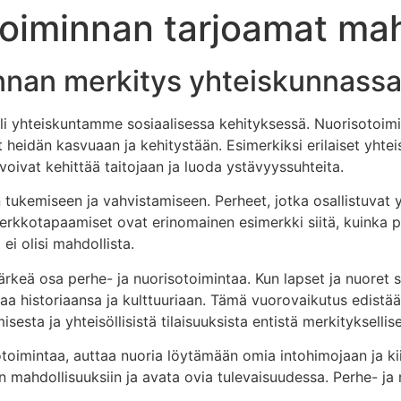
toiminnan tarjoamat ma
innan merkitys yhteiskunnass
li yhteiskuntamme sosiaalisessa kehityksessä. Nuorisotoimin
vat heidän kasvuaan ja kehitystään. Esimerkiksi erilaiset yhtei
 voivat kehittää taitojaan ja luoda ystävyyssuhteita.
ukemiseen ja vahvistamiseen. Perheet, jotka osallistuvat yh
Verkkotapaamiset ovat erinomainen esimerkki siitä, kuinka p
i olisi mahdollista.
ärkeä osa perhe- ja nuorisotoimintaa. Kun lapset ja nuore
 historiaansa ja kulttuuriaan. Tämä vuorovaikutus edistää 
misesta ja yhteisöllisistä tilaisuuksista entistä merkityksell
sotoimintaa, auttaa nuoria löytämään omia intohimojaan ja k
in mahdollisuuksiin ja avata ovia tulevaisuudessa. Perhe- ja n
.