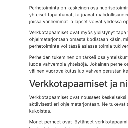
Perhetoiminta on keskeinen osa nuorisotoiminta
yhteiset tapahtumat, tarjoavat mahdollisuuden 
joissa vanhemmat ja lapset voivat yhdessä opp
Verkkotapaamiset ovat myös yleistynyt tapa tu
ohjelmatarjontaan omasta kodistaan käsin, mikä
perhetoiminta voi tässä asiassa toimia tukive
Perheiden tukeminen on tärkeä osa yhteiskunt
luoda vahvempia yhteisöjä. Jokainen perhe on 
välinen vuorovaikutus luo vahvan perustan kes
Verkkotapaamiset ja ni
Verkkotapaamiset ovat nousseet keskeiseksi os
aktiivisesti eri ohjelmatarjontaan. Ne tukevat
kukoistaa.
Monet perheet ovat löytäneet verkkotapaamisi