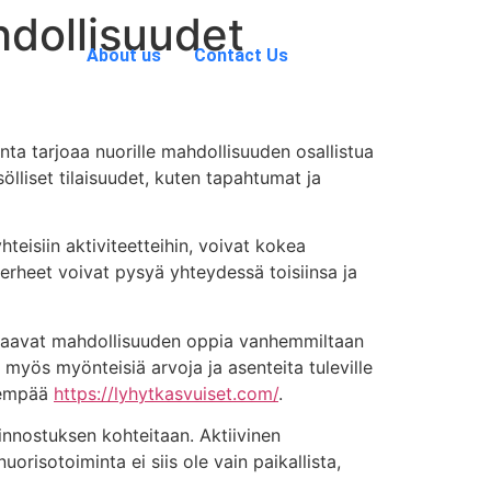
hdollisuudet
About us
Contact Us
a
ta tarjoaa nuorille mahdollisuuden osallistua
sölliset tilaisuudet, kuten tapahtumat ja
teisiin aktiviteetteihin, voivat kokea
erheet voivat pysyä yhteydessä toisiinsa ja
t saavat mahdollisuuden oppia vanhemmiltaan
myös myönteisiä arvoja ja asenteita tuleville
isempää
https://lyhytkasvuiset.com/
.
iinnostuksen kohteitaan. Aktiivinen
uorisotoiminta ei siis ole vain paikallista,