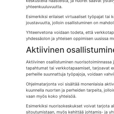
keskustella haasteista, ja nuoret saavat ystävy
yhteenkuuluvuutta.
Esimerkiksi erilaiset virtuaaliset työpajat ta
joustavuutta, jolloin osallistuminen on mahdolli
Yhteenvetona voidaan todeta, että verkkotapa
yhdessäolon ja yhteisen oppimisen uusissa m
Aktiivinen osallistumi
Aktiivinen osallistuminen nuorisotoiminnassa j
tapahtumat tai verkkotapaamiset, tarjoavat erin
perheille suunnattuja työpajoja, voidaan vahv
Ohjelmatarjonta voi sisältää monenlaisia aktivi
kuunnella nuorten ja perheiden tarpeita, jolloi
vaan myös koko yhteisöä.
Esimerkiksi nuorisokeskukset voivat tarjota al
sitoutumistaan, myös kehittää johtamis- ja yht