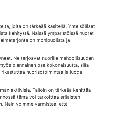
a, joita on tärkeää käsitellä. Yhteisölliset
lista kehitystä. Näissä ympäristöissä nuoret
hjelmatarjonta on monipuolista ja
yneet. Ne tarjoavat nuorille mahdollisuuden
myös olennainen osa kokonaisuutta, sillä
rikastuttaa nuorisotoimintaa ja luoda
män aktiivisia. Tällöin on tärkeää kehittää
nnössä tämä voi tarkoittaa erilaisten
en. Näin voimme varmistaa, että