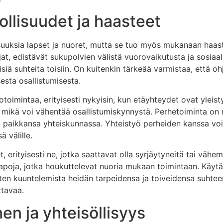
llisuudet ja haasteet
uuksia lapset ja nuoret, mutta se tuo myös mukanaan haasteit
at, edistävät sukupolvien välistä vuorovaikutusta ja sosiaa
isiä suhteita toisiin. On kuitenkin tärkeää varmistaa, että o
sesta osallistumisesta.
oimintaa, erityisesti nykyisin, kun etäyhteydet ovat yleist
, mikä voi vähentää osallistumiskynnystä. Perhetoiminta on 
paikkansa yhteiskunnassa. Yhteistyö perheiden kanssa voi 
 välille.
 erityisesti ne, jotka saattavat olla syrjäytyneitä tai vähem
stapoja, jotka houkuttelevat nuoria mukaan toimintaan. Käytä
rten kuuntelemista heidän tarpeidensa ja toiveidensa suhte
ttavaa.
en ja yhteisöllisyys