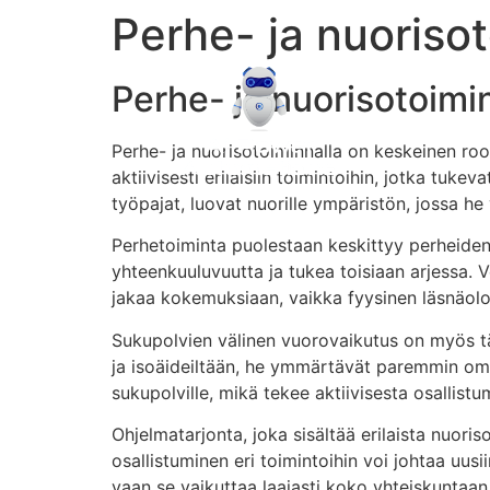
Perhe- ja nuoriso
Perhe- ja nuorisotoim
Perhe- ja nuorisotoiminnalla on keskeinen roo
aktiivisesti erilaisiin toimintoihin, jotka tuke
työpajat, luovat nuorille ympäristön, jossa he
Perhetoiminta puolestaan keskittyy perheiden t
yhteenkuuluvuutta ja tukea toisiaan arjessa. 
jakaa kokemuksiaan, vaikka fyysinen läsnäolo e
Sukupolvien välinen vuorovaikutus on myös t
ja isoäideiltään, he ymmärtävät paremmin omaa
sukupolville, mikä tekee aktiivisesta osallistu
Ohjelmatarjonta, joka sisältää erilaista nuori
osallistuminen eri toimintoihin voi johtaa uusi
vaan se vaikuttaa laajasti koko yhteiskuntaan