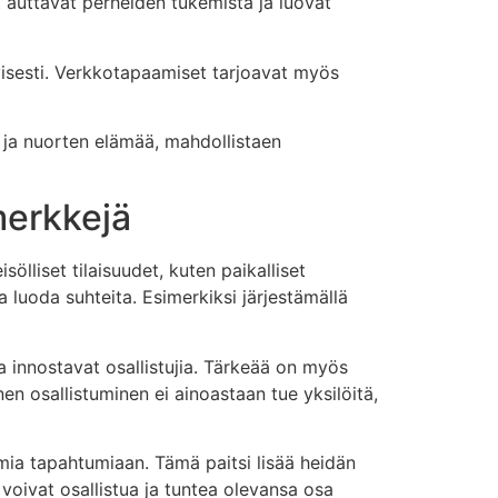
et auttavat perheiden tukemista ja luovat
ivisesti. Verkkotapaamiset tarjoavat myös
 ja nuorten elämää, mahdollistaen
merkkejä
ölliset tilaisuudet, kuten paikalliset
a luoda suhteita. Esimerkiksi järjestämällä
ka innostavat osallistujia. Tärkeää on myös
nen osallistuminen ei ainoastaan tue yksilöitä,
omia tapahtumiaan. Tämä paitsi lisää heidän
 voivat osallistua ja tuntea olevansa osa