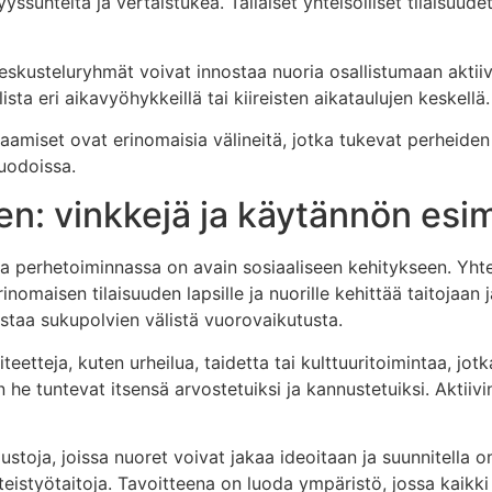
yssuhteita ja vertaistukea. Tällaiset yhteisölliset tilaisuud
i keskusteluryhmät voivat innostaa nuoria osallistumaan akti
sta eri aikavyöhykkeillä tai kiireisten aikataulujen keskellä.
amiset ovat erinomaisia välineitä, jotka tukevat perheiden
uodoissa.
nen: vinkkejä ja käytännön esi
a perhetoiminnassa on avain sosiaaliseen kehitykseen. Yhteis
omaisen tilaisuuden lapsille ja nuorille kehittää taitojaan j
istaa sukupolvien välistä vuorovaikutusta.
teetteja, kuten urheilua, taidetta tai kulttuuritoimintaa, jot
n he tuntevat itsensä arvostetuiksi ja kannustetuiksi. Aktiivi
ustoja, joissa nuoret voivat jakaa ideoitaan ja suunnitella 
eistyötaitoja. Tavoitteena on luoda ympäristö, jossa kaikki