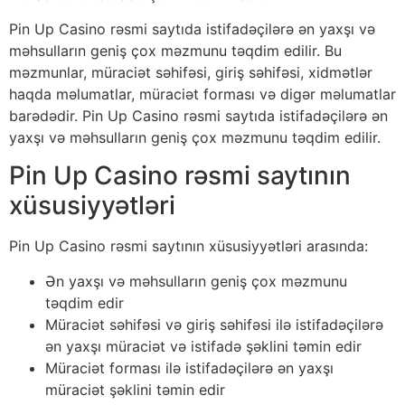
Pin Up Casino rəsmi saytıda istifadəçilərə ən yaxşı və
məhsulların geniş çox məzmunu təqdim edilir. Bu
məzmunlar, müraciət səhifəsi, giriş səhifəsi, xidmətlər
haqda məlumatlar, müraciət forması və digər məlumatlar
barədədir. Pin Up Casino rəsmi saytıda istifadəçilərə ən
yaxşı və məhsulların geniş çox məzmunu təqdim edilir.
Pin Up Casino rəsmi saytının
xüsusiyyətləri
Pin Up Casino rəsmi saytının xüsusiyyətləri arasında:
Ən yaxşı və məhsulların geniş çox məzmunu
təqdim edir
Müraciət səhifəsi və giriş səhifəsi ilə istifadəçilərə
ən yaxşı müraciət və istifadə şəklini təmin edir
Müraciət forması ilə istifadəçilərə ən yaxşı
müraciət şəklini təmin edir