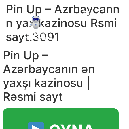
Pin Up – Azrbaycann
n yax kazinosu Rsmi
sayt.3091
Pin Up –
Azərbaycanın ən
yaxşı kazinosu |
Rəsmi sayt