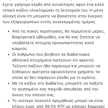
έχετε γρήγορα κέρδη από συναλλαγές αφού ένα καλό
τοπικό καζίνο ολοκληρώσει τη λειτουργία του. Η μόνη
αλλαγή είναι ότι μπορείτε να βασιστείτε στην έγκριση
των εξαργυρώσεων εντός συγκεκριμένης ημέρας.
Από τις κακές περιπτώσεις, θα περιμένετε μέρες,
διαφορετικά εβδομάδες, και θα σας ζητείται να
υποβάλλετε στοιχεία προσωπικότητας κατά
καιρούς.
Οι άνθρωποι που βοηθούν σε διαδικτυακά
αθλητικά στοιχήματα πιστεύουν ότι αρκετοί
Τεξανοί παίζουν ήδη παράνομα και μπορούν να
ξοδέψουν αμέτρητα αφορολόγητα χρήματα, τα
οποία αν δεν παράγουν έσοδα για το κράτος.
Με τα καζίνο στο διαδίκτυο, μπορείτε να παίξετε
το αγαπημένο σας παιχνίδι απευθείας από την
άνεση του σπιτιού σας.
Το νεότερο ποσοστό προμήθειας μπορεί να είναι
εξίσου ευρύ, από 99,5% RTP με κάποιες διαφορές