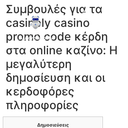
Συμβουλές για τα
casinoly casino
promo code κέρδη
στα online καζίνο: Η
μεγαλύτερη
δημοσίευση και οι
κερδοφόρες
πληροφορίες
Δημοσιεύσεις