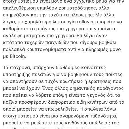
στοιχηματισμού είναι μόνο ένα αγχωτικό βήμα για την
απελευθέρωση επιπλέον χρηματοδότησης, αλλά
επηρεάζουν και την ταχύτητα πληρωμής. Με άλλα
λόγια, με χαμηλότερη λειτουργία rollover μπορείτε να
καθαρίσετε τα μπόνους πιο γρήγορα και να κάνετε
ανάληψη μετρητών πιο γρήγορα. Επιλέγω έναν
ιστότοπο τυχερών παιχνιδιών που σίγουρα βοηθάει
πολλαπλά κρυπτονομίσματα αντί για πληρωμές μόνο
με Bitcoin.
Ταυτόχρονα, υπάρχουν διαθέσιμες κοινότητες
υποστήριξης πελατών για να βοηθήσουν τους παίκτες
να απαντήσουν σε τυχόν ερωτήσεις ή ερωτήσεις που
μπορεί να έχουν. Ένας άλλος σημαντικός παράγοντας
που πρέπει να λάβετε υπόψη είναι το γεγονός ότι τα
καζίνο προσφέρουν διαφορετικά είδη κινήτρων από τα
οποία μπορείτε να επωφεληθείτε. Η απώλεια λόγω
στοιχηματισμού είναι μια αναμενόμενη πιθανότητα,
μπορείτε να μειώσετε τους κινδύνους απώλειας της