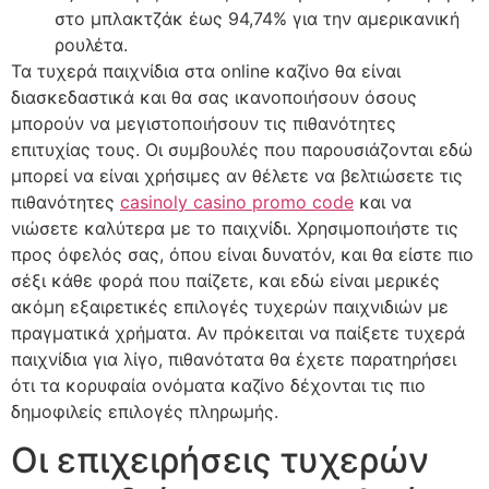
στο μπλακτζάκ έως 94,74% για την αμερικανική
ρουλέτα.
Τα τυχερά παιχνίδια στα online καζίνο θα είναι
διασκεδαστικά και θα σας ικανοποιήσουν όσους
μπορούν να μεγιστοποιήσουν τις πιθανότητες
επιτυχίας τους. Οι συμβουλές που παρουσιάζονται εδώ
μπορεί να είναι χρήσιμες αν θέλετε να βελτιώσετε τις
πιθανότητες
casinoly casino promo code
και να
νιώσετε καλύτερα με το παιχνίδι. Χρησιμοποιήστε τις
προς όφελός σας, όπου είναι δυνατόν, και θα είστε πιο
σέξι κάθε φορά που παίζετε, και εδώ είναι μερικές
ακόμη εξαιρετικές επιλογές τυχερών παιχνιδιών με
πραγματικά χρήματα. Αν πρόκειται να παίξετε τυχερά
παιχνίδια για λίγο, πιθανότατα θα έχετε παρατηρήσει
ότι τα κορυφαία ονόματα καζίνο δέχονται τις πιο
δημοφιλείς επιλογές πληρωμής.
Οι επιχειρήσεις τυχερών