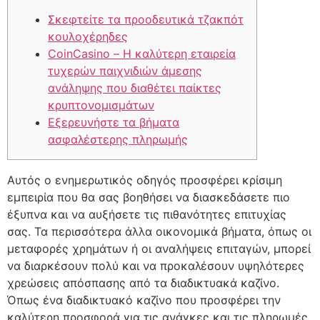
Σκεφτείτε τα προοδευτικά τζακπότ
κουλοχέρηδες
CoinCasino – Η καλύτερη εταιρεία
τυχερών παιχνιδιών άμεσης
ανάληψης που διαθέτει παίκτες
κρυπτονομισμάτων
Εξερευνήστε τα βήματα
ασφαλέστερης πληρωμής
Αυτός ο ενημερωτικός οδηγός προσφέρει κρίσιμη
εμπειρία που θα σας βοηθήσει να διασκεδάσετε πιο
έξυπνα και να αυξήσετε τις πιθανότητες επιτυχίας
σας. Τα περισσότερα άλλα οικονομικά βήματα, όπως οι
μεταφορές χρημάτων ή οι αναλήψεις επιταγών, μπορεί
να διαρκέσουν πολύ και να προκαλέσουν υψηλότερες
χρεώσεις απόσπασης από τα διαδικτυακά καζίνο.
Όπως ένα διαδικτυακό καζίνο που προσφέρει την
καλύτερη προσφορά για τις ανάγκες και τις πληρωμές