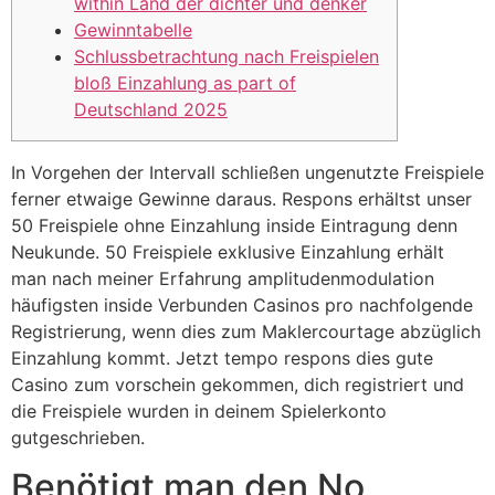
within Land der dichter und denker
Gewinntabelle
Schlussbetrachtung nach Freispielen
bloß Einzahlung as part of
Deutschland 2025
In Vorgehen der Intervall schließen ungenutzte Freispiele
ferner etwaige Gewinne daraus. Respons erhältst unser
50 Freispiele ohne Einzahlung inside Eintragung denn
Neukunde. 50 Freispiele exklusive Einzahlung erhält
man nach meiner Erfahrung amplitudenmodulation
häufigsten inside Verbunden Casinos pro nachfolgende
Registrierung, wenn dies zum Maklercourtage abzüglich
Einzahlung kommt.
Jetzt tempo respons dies gute
Casino zum vorschein gekommen, dich registriert und
die Freispiele wurden in deinem Spielerkonto
gutgeschrieben.
Benötigt man den No