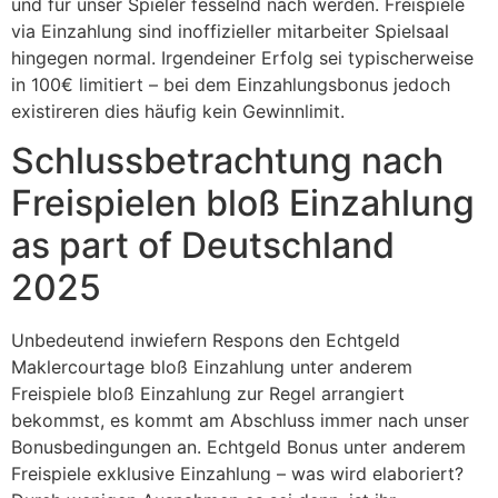
und für unser Spieler fesselnd nach werden. Freispiele
via Einzahlung sind inoffizieller mitarbeiter Spielsaal
hingegen normal. Irgendeiner Erfolg sei typischerweise
in 100€ limitiert – bei dem Einzahlungsbonus jedoch
existireren dies häufig kein Gewinnlimit.
Schlussbetrachtung nach
Freispielen bloß Einzahlung
as part of Deutschland
2025
Unbedeutend inwiefern Respons den Echtgeld
Maklercourtage bloß Einzahlung unter anderem
Freispiele bloß Einzahlung zur Regel arrangiert
bekommst, es kommt am Abschluss immer nach unser
Bonusbedingungen an. Echtgeld Bonus unter anderem
Freispiele exklusive Einzahlung – was wird elaboriert?