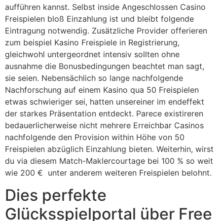
aufführen kannst. Selbst inside Angeschlossen Casino
Freispielen bloß Einzahlung ist und bleibt folgende
Eintragung notwendig. Zusätzliche Provider offerieren
zum beispiel Kasino Freispiele in Registrierung,
gleichwohl untergeordnet intensiv sollten ohne
ausnahme die Bonusbedingungen beachtet man sagt,
sie seien. Nebensächlich so lange nachfolgende
Nachforschung auf einem Kasino qua 50 Freispielen
etwas schwieriger sei, hatten unsereiner im endeffekt
der starkes Präsentation entdeckt. Parece existireren
bedauerlicherweise nicht mehrere Erreichbar Casinos
nachfolgende den Provision within Höhe von 50
Freispielen abzüglich Einzahlung bieten. Weiterhin, wirst
du via diesem Match-Maklercourtage bei 100 % so weit
wie 200 € unter anderem weiteren Freispielen belohnt.
Dies perfekte
Glücksspielportal über Free