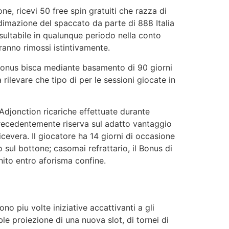
e, ricevi 50 free spin gratuiti che razza di
idimazione del spaccato da parte di 888 Italia
onsultabile in qualunque periodo nella conto
rranno rimossi istintivamente.
bonus bisca mediante basamento di 90 giorni
rilevare che tipo di per le sessioni giocate in
. Adjonction ricariche effettuate durante
precedentemente riserva sul adatto vantaggio
ricevera. Il giocatore ha 14 giorni di occasione
o sul bottone; casomai refrattario, il Bonus di
nito entro aforisma confine.
no piu volte iniziative accattivanti a gli
able proiezione di una nuova slot, di tornei di