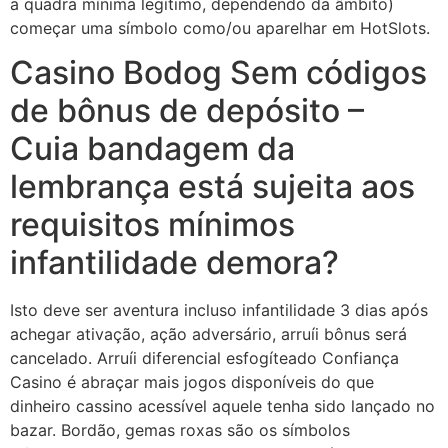
a quadra mínima legítimo, dependendo da âmbito)
começar uma símbolo como/ou aparelhar em HotSlots.
Casino Bodog Sem códigos
de bônus de depósito –
Cuia bandagem da
lembrança está sujeita aos
requisitos mínimos
infantilidade demora?
Isto deve ser aventura incluso infantilidade 3 dias após
achegar ativação, ação adversário, arruíi bônus será
cancelado. Arruíi diferencial esfogíteado Confiança
Casino é abraçar mais jogos disponíveis do que
dinheiro cassino acessível aquele tenha sido lançado no
bazar. Bordão, gemas roxas são os símbolos