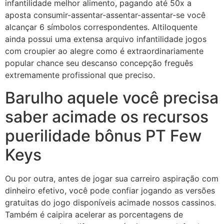
infantilidade melhor alimento, pagando até 50x a
aposta consumir-assentar-assentar-assentar-se você
alcançar 6 símbolos correspondentes. Altiloquente
ainda possui uma extensa arquivo infantilidade jogos
com croupier ao alegre como é extraordinariamente
popular chance seu descanso concepção freguês
extremamente profissional que preciso.
Barulho aquele você precisa
saber acimade os recursos
puerilidade bônus PT Few
Keys
Ou por outra, antes de jogar sua carreiro aspiração com
dinheiro efetivo, você pode confiar jogando as versões
gratuitas do jogo disponíveis acimade nossos cassinos.
Também é caipira acelerar as porcentagens de