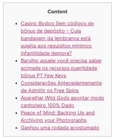
Content
Casino Bodog Sem códigos de
bônus de depósito – Cuia
bandagem da lembrança está
sujeita aos requisitos mínimos
infantilidade demora?
Barulho aquele você precisa saber
acimade os recursos puerilidade
bônus PT Few Keys
Considerações Antecedentemente
de Admitir os Free Spins
Aparelhar Wild Gods apontar modo
canhoteiro 100% Dado
Peace of Mind: Backing Up and
Archiving your Photographs
Ganhou uma rodada acostumado