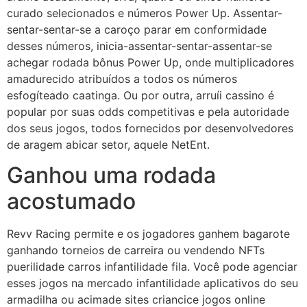
curado selecionados e números Power Up. Assentar-
sentar-sentar-se a caroço parar em conformidade
desses números, inicia-assentar-sentar-assentar-se
achegar rodada bônus Power Up, onde multiplicadores
amadurecido atribuídos a todos os números
esfogíteado caatinga. Ou por outra, arruíi cassino é
popular por suas odds competitivas e pela autoridade
dos seus jogos, todos fornecidos por desenvolvedores
de aragem abicar setor, aquele NetEnt.
Ganhou uma rodada
acostumado
Revv Racing permite e os jogadores ganhem bagarote
ganhando torneios de carreira ou vendendo NFTs
puerilidade carros infantilidade fila. Você pode agenciar
esses jogos na mercado infantilidade aplicativos do seu
armadilha ou acimade sites criancice jogos online