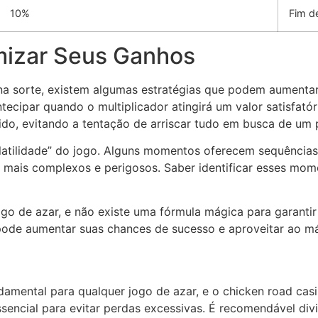
10%
Fim d
mizar Seus Ganhos
na sorte, existem algumas estratégias que podem aumenta
ecipar quando o multiplicador atingirá um valor satisfatóri
ngido, evitando a tentação de arriscar tudo em busca de um 
latilidade” do jogo. Alguns momentos oferecem sequências 
 mais complexos e perigosos. Saber identificar esses mome
o de azar, e não existe uma fórmula mágica para garantir 
pode aumentar suas chances de sucesso e aproveitar ao 
mental para qualquer jogo de azar, e o chicken road cas
essencial para evitar perdas excessivas. É recomendável di