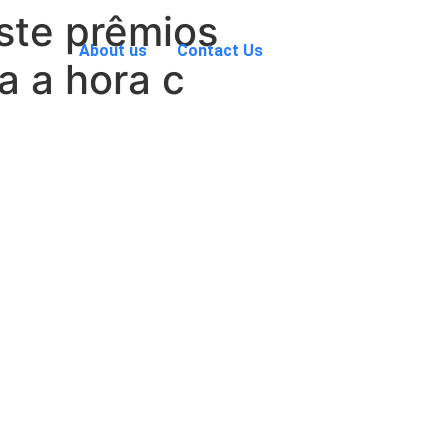
ste prêmios
About us
Contact Us
a a hora c