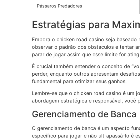
Pássaros Predadores
Estratégias para Maxi
Embora o chicken road casino seja baseado 
observar o padrão dos obstáculos e tentar ant
parar de jogar assim que esse limite for ati
É crucial também entender o conceito de “vo
perder, enquanto outros apresentam desafios
fundamental para otimizar seus ganhos.
Lembre-se que o chicken road casino é um jog
abordagem estratégica e responsável, você 
Gerenciamento de Banca
O gerenciamento de banca é um aspecto funda
específico para jogar e não ultrapassá-lo é 