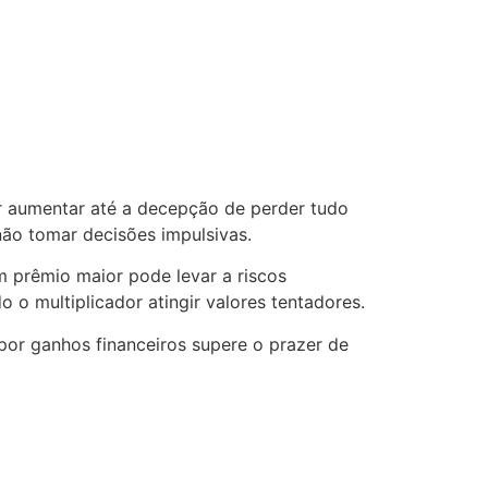
or aumentar até a decepção de perder tudo
não tomar decisões impulsivas.
m prêmio maior pode levar a riscos
 o multiplicador atingir valores tentadores.
 por ganhos financeiros supere o prazer de