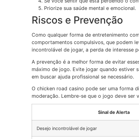
Se você sentir que está perdendo o cont
Priorize sua saúde mental e emocional.
Riscos e Prevenção
Como qualquer forma de entretenimento com e
comportamentos compulsivos, que podem levar
incontrolável de jogar, a perda de interesse
A prevenção é a melhor forma de evitar esse
máximo de jogo. Evite jogar quando estiver s
em buscar ajuda profissional se necessário.
O chicken road casino pode ser uma forma di
moderação. Lembre-se que o jogo deve ser v
Sinal de Alerta
Desejo incontrolável de jogar