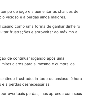
o tempo de jogo e a aumentar as chances de
clo vicioso e a perdas ainda maiores.
oad casino como uma forma de ganhar dinheiro
vitar frustrações e aproveitar ao máximo a
tação de continuar jogando após uma
limites claros para si mesmo e cumpra-os
ntindo frustrado, irritado ou ansioso, é hora
s e a perdas desnecessárias.
pe por eventuais perdas, mas aprenda com seus