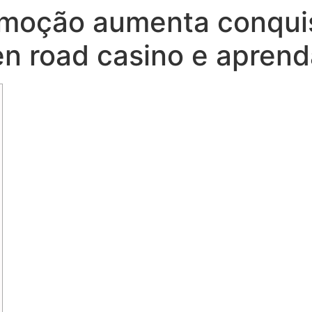
emoção aumenta conqui
en road casino e aprend