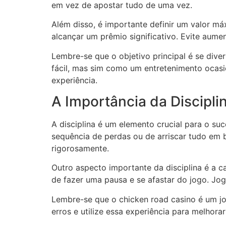
em vez de apostar tudo de uma vez.
Além disso, é importante definir um valor m
alcançar um prêmio significativo. Evite aume
Lembre-se que o objetivo principal é se div
fácil, mas sim como um entretenimento ocasi
experiência.
A Importância da Discipli
A disciplina é um elemento crucial para o su
sequência de perdas ou de arriscar tudo em 
rigorosamente.
Outro aspecto importante da disciplina é a c
de fazer uma pausa e se afastar do jogo. Jo
Lembre-se que o chicken road casino é um jog
erros e utilize essa experiência para melhorar