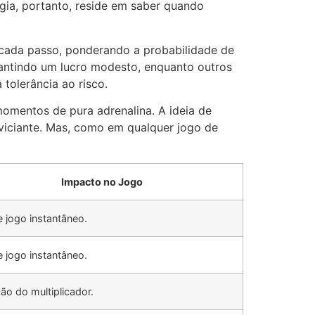
égia, portanto, reside em saber quando
a cada passo, ponderando a probabilidade de
rantindo um lucro modesto, enquanto outros
tolerância ao risco.
omentos de pura adrenalina. A ideia de
 viciante. Mas, como em qualquer jogo de
Impacto no Jogo
e jogo instantâneo.
e jogo instantâneo.
ão do multiplicador.