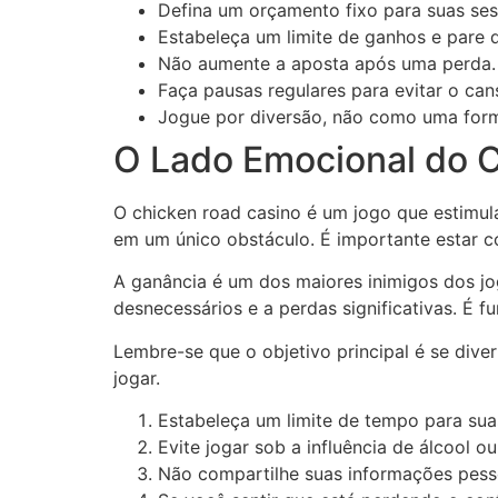
Defina um orçamento fixo para suas ses
Estabeleça um limite de ganhos e pare de
Não aumente a aposta após uma perda.
Faça pausas regulares para evitar o can
Jogue por diversão, não como uma form
O Lado Emocional do 
O chicken road casino é um jogo que estimul
em um único obstáculo. É importante estar c
A ganância é um dos maiores inimigos dos jo
desnecessários e a perdas significativas. É 
Lembre-se que o objetivo principal é se dive
jogar.
Estabeleça um limite de tempo para sua
Evite jogar sob a influência de álcool o
Não compartilhe suas informações pess