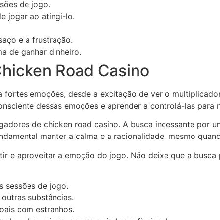
sões de jogo.
 jogar ao atingi-lo.
saço e a frustração.
a de ganhar dinheiro.
Chicken Road Casino
a fortes emoções, desde a excitação de ver o multiplicad
onsciente dessas emoções e aprender a controlá-las para 
gadores de chicken road casino. A busca incessante por u
fundamental manter a calma e a racionalidade, mesmo quando
rtir e aproveitar a emoção do jogo. Não deixe que a busca
s sessões de jogo.
u outras substâncias.
oais com estranhos.