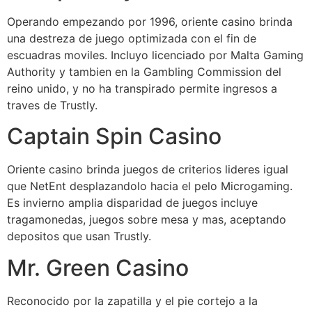
Operando empezando por 1996, oriente casino brinda
una destreza de juego optimizada con el fin de
escuadras moviles. Incluyo licenciado por Malta Gaming
Authority y tambien en la Gambling Commission del
reino unido, y no ha transpirado permite ingresos a
traves de Trustly.
Captain Spin Casino
Oriente casino brinda juegos de criterios lideres igual
que NetEnt desplazandolo hacia el pelo Microgaming.
Es invierno amplia disparidad de juegos incluye
tragamonedas, juegos sobre mesa y mas, aceptando
depositos que usan Trustly.
Mr. Green Casino
Reconocido por la zapatilla y el pie cortejo a la