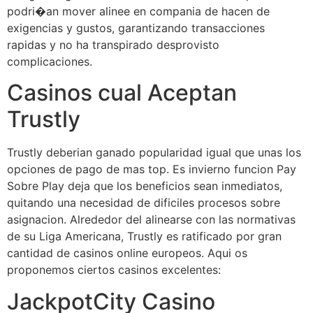
podri�an mover alinee en compania de hacen de
exigencias y gustos, garantizando transacciones
rapidas y no ha transpirado desprovisto
complicaciones.
Casinos cual Aceptan
Trustly
Trustly deberian ganado popularidad igual que unas los
opciones de pago de mas top. Es invierno funcion Pay
Sobre Play deja que los beneficios sean inmediatos,
quitando una necesidad de dificiles procesos sobre
asignacion. Alrededor del alinearse con las normativas
de su Liga Americana, Trustly es ratificado por gran
cantidad de casinos online europeos. Aqui os
proponemos ciertos casinos excelentes:
JackpotCity Casino