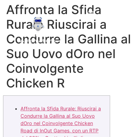
Affronta la Sfida
Rurale Riuscirai a
Condurre la Gallina al
Suo Uovo dOro nel
Coinvolgente
Chicken R
Affronta la Sfida Rurale: Riuscirai a
Condurre la Gallina al Suo Uovo
dOro nel Coinvolgente Chicken
Road di InOut Games, con un RTP