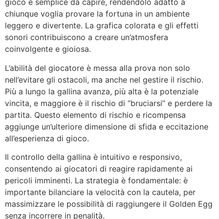
gioco è semplice da capire, rendendolo adatto a
chiunque voglia provare la fortuna in un ambiente
leggero e divertente. La grafica colorata e gli effetti
sonori contribuiscono a creare un’atmosfera
coinvolgente e gioiosa.
L’abilità del giocatore è messa alla prova non solo
nell’evitare gli ostacoli, ma anche nel gestire il rischio.
Più a lungo la gallina avanza, più alta è la potenziale
vincita, e maggiore è il rischio di “bruciarsi” e perdere la
partita. Questo elemento di rischio e ricompensa
aggiunge un’ulteriore dimensione di sfida e eccitazione
all’esperienza di gioco.
Il controllo della gallina è intuitivo e responsivo,
consentendo ai giocatori di reagire rapidamente ai
pericoli imminenti. La strategia è fondamentale: è
importante bilanciare la velocità con la cautela, per
massimizzare le possibilità di raggiungere il Golden Egg
senza incorrere in penalità.