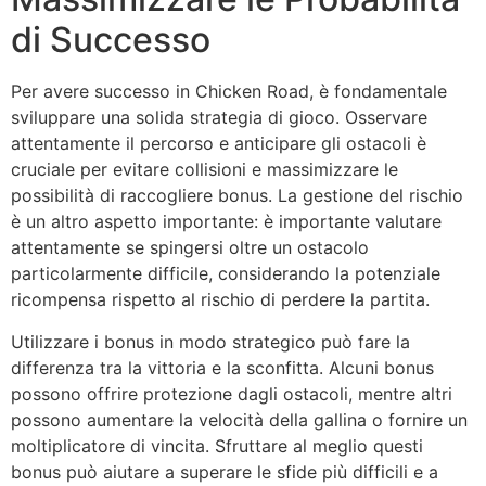
di Successo
Per avere successo in Chicken Road, è fondamentale
sviluppare una solida strategia di gioco. Osservare
attentamente il percorso e anticipare gli ostacoli è
cruciale per evitare collisioni e massimizzare le
possibilità di raccogliere bonus. La gestione del rischio
è un altro aspetto importante: è importante valutare
attentamente se spingersi oltre un ostacolo
particolarmente difficile, considerando la potenziale
ricompensa rispetto al rischio di perdere la partita.
Utilizzare i bonus in modo strategico può fare la
differenza tra la vittoria e la sconfitta. Alcuni bonus
possono offrire protezione dagli ostacoli, mentre altri
possono aumentare la velocità della gallina o fornire un
moltiplicatore di vincita. Sfruttare al meglio questi
bonus può aiutare a superare le sfide più difficili e a