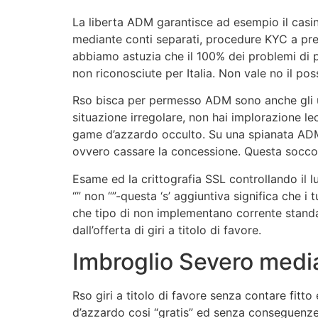
La liberta ADM garantisce ad esempio il casino
mediante conti separati, procedure KYC a prev
abbiamo astuzia che il 100% dei problemi di 
non riconosciute per Italia. Non vale no il pos
Rso bisca per permesso ADM sono anche gli un
situazione irregolare, non hai implorazione l
game d’azzardo occulto. Su una spianata ADM, 
ovvero cassare la concessione. Questa soccorso
Esame ed la crittografia SSL controllando il l
“” non “”-questa ‘s’ aggiuntiva significa che i
che tipo di non implementano corrente standar
dall’offerta di giri a titolo di favore.
Imbroglio Severo medi
Rso giri a titolo di favore senza contare fitto
d’azzardo cosi “gratis” ed senza conseguenze