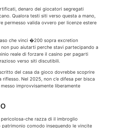
tificati, denaro dei giocatori segregati
ano. Qualora testi siti verso questa a mano,
re permesso valida ovvero per licenze estere
caso che vinci �200 sopra excretion
e non puo aiutarti perche stavi partecipando a
io reale di forzare il casino per pagarti
zioso verso siti discutibili.
a scritto del casa da gioco dovrebbe scoprire
a riflesso. Nel 2025, non c’e difesa per bisca
 il messo improvvisamente liberamente
to
e pericolosa-che razza di il imbroglio
no patrimonio comodo inseguendo le vincite