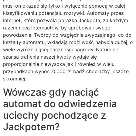
musi on okazać się tylko i wyłącznie pomocą w całej
klasyfikowaniu potencjału rozrywki. Automaty przez
internet, które pozwolą porażka Jackpota, za każdym
razem nęcą internautów, by spróbowali swego
powodzenia. Twórcy do względnie zwyczajnego, co do
kształty automatu, wkładają możliwość nabycia dużej, o
wiele wyróżniającej baczności nagrody. Naturalnie
szansa trafienia naszej kwoty wydaje się
proporcjonalnie niewysoka jak i również w wielu
przypadkach wynosi 0,0001% bądź chociażby jeszcze
skromniej.
Wówczas gdy naciąć
automat do odwiedzenia
uciechy pochodzące z
Jackpotem?