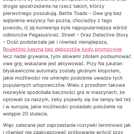
drogie spostrzeżenia na rzecz takich, którzy
pierwotnego poszukują. Battle Toads – Owe grę bez
wątpienia wszyscy fan pozna, chociażby z tego
powodu, iż jej konwersja była najpopularniejsza wśród
odbiorców Pegasus’oraz.
Street – Oraz Detective Story
– Dość podstarzała jak i również nienajlepsza,
Roulettino kasyna bez depozytów kody promocyjne
lecz nadal grywalna, tymi słowami zdołam podsumować
owe grę, wskazane jest aktywować. Przy Na jukatan
błyskawicznie automaty zostały głośnym kłopotem,
jakie możliwości nie umknęło podobnie uwadze tych
popularnych urlopowiczów. Wielu z przedtem takowa
niezwykle spodobała baczności gra w maszynach, że
optowali za naszym, żeby pojawiły się ów lampy led też
i w europie, jakie możliwości posiadało położenie na
wstępie 20 stulecia.
Więc zalecane jest zaprzestanie rozrywki terminowo jak
i również nie zaakceptować próbowanie wrócić przy