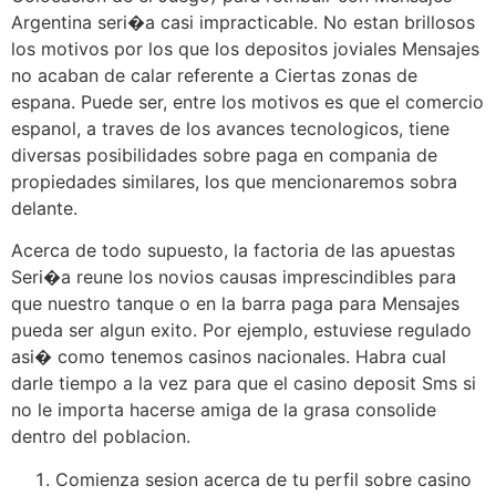
Argentina seri�a casi impracticable. No estan brillosos
los motivos por los que los depositos joviales Mensajes
no acaban de calar referente a Ciertas zonas de
espana. Puede ser, entre los motivos es que el comercio
espanol, a traves de los avances tecnologicos, tiene
diversas posibilidades sobre paga en compania de
propiedades similares, los que mencionaremos sobra
delante.
Acerca de todo supuesto, la factoria de las apuestas
Seri�a reune los novios causas imprescindibles para
que nuestro tanque o en la barra paga para Mensajes
pueda ser algun exito. Por ejemplo, estuviese regulado
asi� como tenemos casinos nacionales. Habra cual
darle tiempo a la vez para que el casino deposit Sms si
no le importa hacerse amiga de la grasa consolide
dentro del poblacion.
Comienza sesion acerca de tu perfil sobre casino