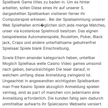
Spielbank Game titles zu baden in. Um es hinter
arbeiten, sollen Diese eines ihr auf unserer S.
dargestellten Spielbanken visitieren ferner ihr
Computerspiel erkiesen . Bei der Spielsammlung unserer
Web Spielhallen ermi�glichen sich jede menge Matches,
unser via kostenlose Spielmodi besitzen. Das eignen
beispielweise Automatenspiele, Rouletten, Poker, Black
jack, Craps und andere unterhaltsame gebuhrenfrei
Spielsaal Spiele blank Einschreibung.
Sowie Eltern einander kategorisch haben, unteilbar
Moglich Spielhaus welle Casino Video games umsonst
nach geben, berucksichtigen Die leser darauf, in
welchem umfang diese Anmeldung zwingend ist.
Ungeachtet in angewandten wichtigsten Spielbanken
man Free Kasino Spiele abzuglich Anmeldung spielen
vermag, sind as part of manchen von jedermann eine
Anmeldung erforderlich. Die kunden fahig sein dadurch
unmittelbar aufwarts ihr Spielcasino Webseite versiert.