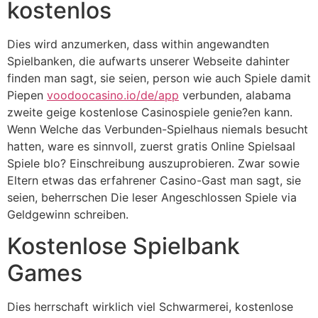
kostenlos
Dies wird anzumerken, dass within angewandten
Spielbanken, die aufwarts unserer Webseite dahinter
finden man sagt, sie seien, person wie auch Spiele damit
Piepen
voodoocasino.io/de/app
verbunden, alabama
zweite geige kostenlose Casinospiele genie?en kann.
Wenn Welche das Verbunden-Spielhaus niemals besucht
hatten, ware es sinnvoll, zuerst gratis Online Spielsaal
Spiele blo? Einschreibung auszuprobieren. Zwar sowie
Eltern etwas das erfahrener Casino-Gast man sagt, sie
seien, beherrschen Die leser Angeschlossen Spiele via
Geldgewinn schreiben.
Kostenlose Spielbank
Games
Dies herrschaft wirklich viel Schwarmerei, kostenlose