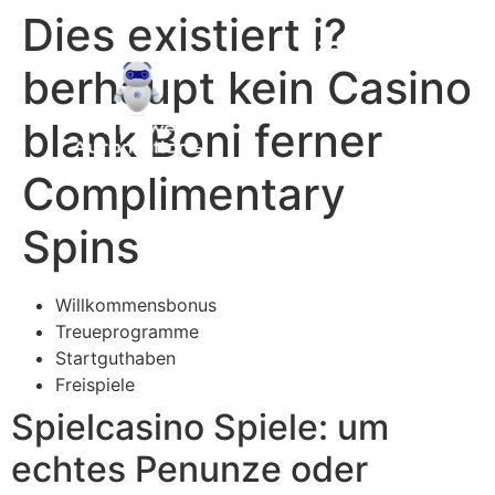
Dies existiert i?
berhaupt kein Casino
blank Boni ferner
Complimentary
Spins
Willkommensbonus
Treueprogramme
Startguthaben
Freispiele
Spielcasino Spiele: um
echtes Penunze oder