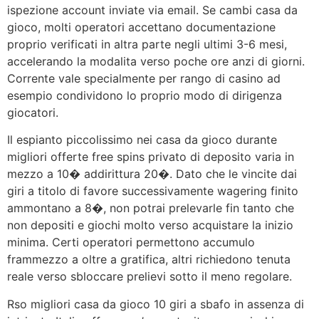
ispezione account inviate via email. Se cambi casa da
gioco, molti operatori accettano documentazione
proprio verificati in altra parte negli ultimi 3-6 mesi,
accelerando la modalita verso poche ore anzi di giorni.
Corrente vale specialmente per rango di casino ad
esempio condividono lo proprio modo di dirigenza
giocatori.
Il espianto piccolissimo nei casa da gioco durante
migliori offerte free spins privato di deposito varia in
mezzo a 10� addirittura 20�. Dato che le vincite dai
giri a titolo di favore successivamente wagering finito
ammontano a 8�, non potrai prelevarle fin tanto che
non depositi e giochi molto verso acquistare la inizio
minima. Certi operatori permettono accumulo
frammezzo a oltre a gratifica, altri richiedono tenuta
reale verso sbloccare prelievi sotto il meno regolare.
Rso migliori casa da gioco 10 giri a sbafo in assenza di