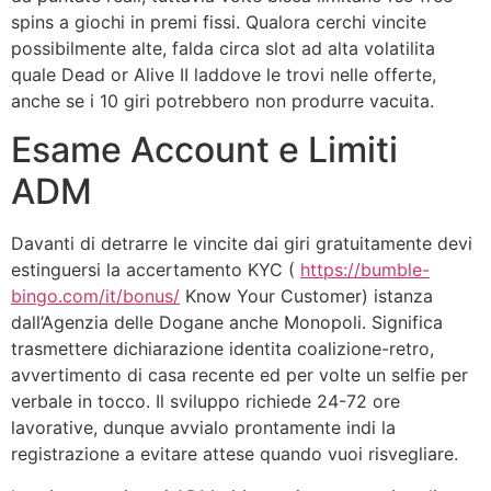
spins a giochi in premi fissi. Qualora cerchi vincite
possibilmente alte, falda circa slot ad alta volatilita
quale Dead or Alive II laddove le trovi nelle offerte,
anche se i 10 giri potrebbero non produrre vacuita.
Esame Account e Limiti
ADM
Davanti di detrarre le vincite dai giri gratuitamente devi
estinguersi la accertamento KYC (
https://bumble-
bingo.com/it/bonus/
Know Your Customer) istanza
dall’Agenzia delle Dogane anche Monopoli. Significa
trasmettere dichiarazione identita coalizione-retro,
avvertimento di casa recente ed per volte un selfie per
verbale in tocco. Il sviluppo richiede 24-72 ore
lavorative, dunque avvialo prontamente indi la
registrazione a evitare attese quando vuoi risvegliare.