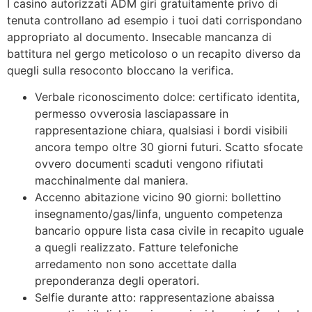
I casino autorizzati ADM giri gratuitamente privo di
tenuta controllano ad esempio i tuoi dati corrispondano
appropriato al documento. Insecable mancanza di
battitura nel gergo meticoloso o un recapito diverso da
quegli sulla resoconto bloccano la verifica.
Verbale riconoscimento dolce: certificato identita,
permesso ovverosia lasciapassare in
rappresentazione chiara, qualsiasi i bordi visibili
ancora tempo oltre 30 giorni futuri. Scatto sfocate
ovvero documenti scaduti vengono rifiutati
macchinalmente dal maniera.
Accenno abitazione vicino 90 giorni: bollettino
insegnamento/gas/linfa, unguento competenza
bancario oppure lista casa civile in recapito uguale
a quegli realizzato. Fatture telefoniche
arredamento non sono accettate dalla
preponderanza degli operatori.
Selfie durante atto: rappresentazione abaissa