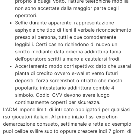
proprio a quegli volto. Fatture telefoniche mobilia
non sono accettate dalla maggior parte degli
operatori.
Selfie durante apparente: rappresentazione
asphyxia che tipo di tieni il verbale riconoscimento
presso al persona, tutti e due comodamente
leggibili. Certi casino richiedono di nuovo un
scritto mediante data odierna addirittura fama
dell’operatore scritti a mano a cautelarsi frodi.
Accertamento modo corrispettivo: dato che userai
pianta di credito ovvero e-wallet verso futuri
depositi, forza screenshot o ritratto che mostri
popolarita intestatario addirittura comble 4
simbolo. Codici CVV devono avere luogo
continuamente coperti per sicurezza.
L’ADM impone limiti di intricato obbligatori per qualsiasi
rso giocatori italiani. Al primo inizio fissi excretion
demarcazione consueto, settimanale e retta ad esempio
puoi celibe svilire subito oppure crescere indi 7 giorni di