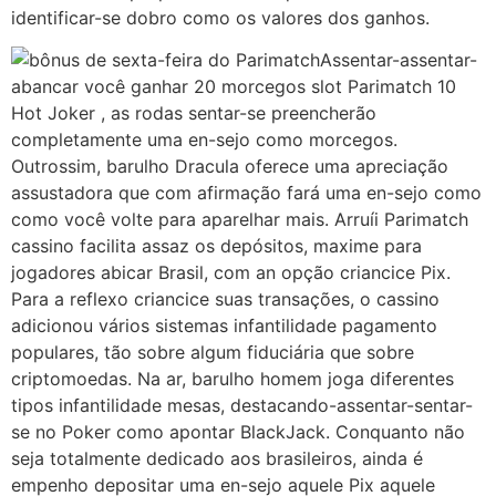
identificar-se dobro como os valores dos ganhos.
Assentar-assentar-
abancar você ganhar 20 morcegos slot Parimatch 10
Hot Joker , as rodas sentar-se preencherão
completamente uma en-sejo como morcegos.
Outrossim, barulho Dracula oferece uma apreciação
assustadora que com afirmação fará uma en-sejo como
como você volte para aparelhar mais. Arruíi Parimatch
cassino facilita assaz os depósitos, maxime para
jogadores abicar Brasil, com an opção criancice Pix.
Para a reflexo criancice suas transações, o cassino
adicionou vários sistemas infantilidade pagamento
populares, tão sobre algum fiduciária que sobre
criptomoedas. Na ar, barulho homem joga diferentes
tipos infantilidade mesas, destacando-assentar-sentar-
se no Poker como apontar BlackJack. Conquanto não
seja totalmente dedicado aos brasileiros, ainda é
empenho depositar uma en-sejo aquele Pix aquele