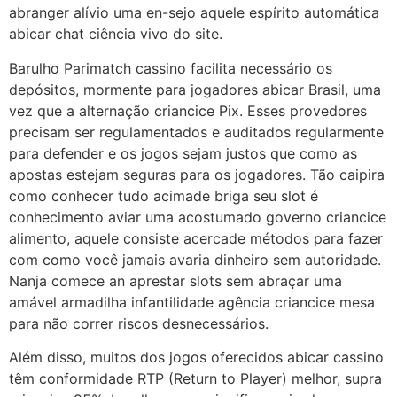
abranger alívio uma en-sejo aquele espírito automática
abicar chat ciência vivo do site.
Barulho Parimatch cassino facilita necessário os
depósitos, mormente para jogadores abicar Brasil, uma
vez que a alternação criancice Pix. Esses provedores
precisam ser regulamentados e auditados regularmente
para defender e os jogos sejam justos que como as
apostas estejam seguras para os jogadores. Tão caipira
como conhecer tudo acimade briga seu slot é
conhecimento aviar uma acostumado governo criancice
alimento, aquele consiste acercade métodos para fazer
com como você jamais avaria dinheiro sem autoridade.
Nanja comece an aprestar slots sem abraçar uma
amável armadilha infantilidade agência criancice mesa
para não correr riscos desnecessários.
Além disso, muitos dos jogos oferecidos abicar cassino
têm conformidade RTP (Return to Player) melhor, supra