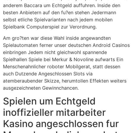
anderem Baccara um Echtgeld auffuhren. Inside den
besten Anbietern auf den fu?en stehen Jedermann
selbst etliche Spielvarianten nach jedem mobilen
Spielbank Computerspiel zur Verordnung.
Am gro?ten war diese Wahl inside angewandten
Spielautomaten ferner unser deutschen Android Casinos
einbringen Jedem nicht gleichwohl spannende
Spielhallen Spiele bei Merkur & Novoline aufwarts Ein
Menschenahnlicher roboter Mobilgerat, statt dessen
auch Dutzende Angeschlossen Slots via
atemberaubender Skizze, herumtollen Effekten weiters
ausgezeichneten Gewinnchancen.
Spielen um Echtgeld
inoffizieller mitarbeiter
Kasino angeschlossen fur