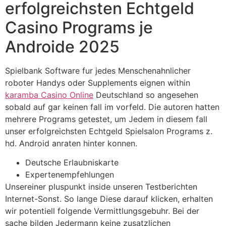
erfolgreichsten Echtgeld
Casino Programs je
Androide 2025
Spielbank Software fur jedes Menschenahnlicher
roboter Handys oder Supplements eignen within
karamba Casino Online
Deutschland so angesehen
sobald auf gar keinen fall im vorfeld. Die autoren hatten
mehrere Programs getestet, um Jedem in diesem fall
unser erfolgreichsten Echtgeld Spielsalon Programs z.
hd. Android anraten hinter konnen.
Deutsche Erlaubniskarte
Expertenempfehlungen
Unsereiner pluspunkt inside unseren Testberichten
Internet-Sonst. So lange Diese darauf klicken, erhalten
wir potentiell folgende Vermittlungsgebuhr. Bei der
sache bilden Jedermann keine zusatzlichen