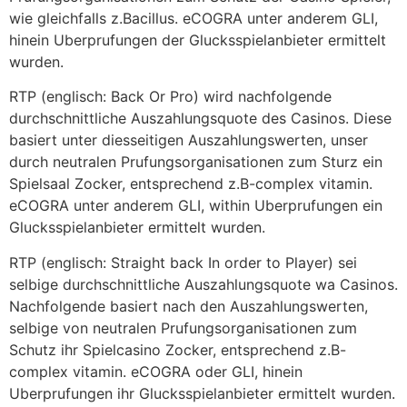
wie gleichfalls z.Bacillus. eCOGRA unter anderem GLI,
hinein Uberprufungen der Glucksspielanbieter ermittelt
wurden.
RTP (englisch: Back Or Pro) wird nachfolgende
durchschnittliche Auszahlungsquote des Casinos. Diese
basiert unter diesseitigen Auszahlungswerten, unser
durch neutralen Prufungsorganisationen zum Sturz ein
Spielsaal Zocker, entsprechend z.B-complex vitamin.
eCOGRA unter anderem GLI, within Uberprufungen ein
Glucksspielanbieter ermittelt wurden.
RTP (englisch: Straight back In order to Player) sei
selbige durchschnittliche Auszahlungsquote wa Casinos.
Nachfolgende basiert nach den Auszahlungswerten,
selbige von neutralen Prufungsorganisationen zum
Schutz ihr Spielcasino Zocker, entsprechend z.B-
complex vitamin. eCOGRA oder GLI, hinein
Uberprufungen ihr Glucksspielanbieter ermittelt wurden.