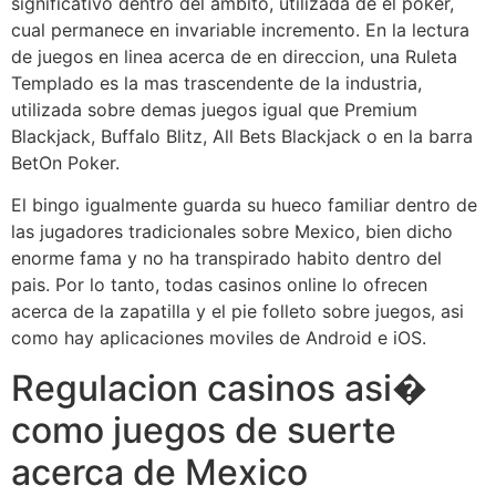
significativo dentro del ambito, utilizada de el poker,
cual permanece en invariable incremento. En la lectura
de juegos en linea acerca de en direccion, una Ruleta
Templado es la mas trascendente de la industria,
utilizada sobre demas juegos igual que Premium
Blackjack, Buffalo Blitz, All Bets Blackjack o en la barra
BetOn Poker.
El bingo igualmente guarda su hueco familiar dentro de
las jugadores tradicionales sobre Mexico, bien dicho
enorme fama y no ha transpirado habito dentro del
pais. Por lo tanto, todas casinos online lo ofrecen
acerca de la zapatilla y el pie folleto sobre juegos, asi
como hay aplicaciones moviles de Android e iOS.
Regulacion casinos asi�
como juegos de suerte
acerca de Mexico