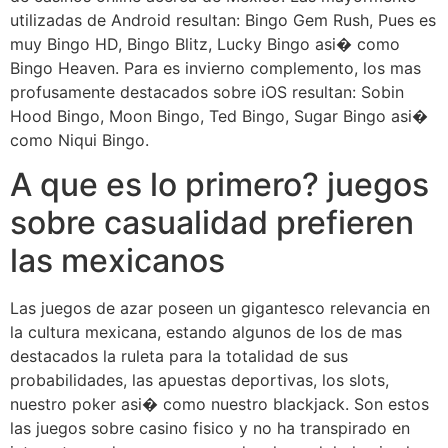
utilizadas de Android resultan: Bingo Gem Rush, Pues es
muy Bingo HD, Bingo Blitz, Lucky Bingo asi� como
Bingo Heaven. Para es invierno complemento, los mas
profusamente destacados sobre iOS resultan: Sobin
Hood Bingo, Moon Bingo, Ted Bingo, Sugar Bingo asi�
como Niqui Bingo.
A que es lo primero? juegos
sobre casualidad prefieren
las mexicanos
Las juegos de azar poseen un gigantesco relevancia en
la cultura mexicana, estando algunos de los de mas
destacados la ruleta para la totalidad de sus
probabilidades, las apuestas deportivas, los slots,
nuestro poker asi� como nuestro blackjack. Son estos
las juegos sobre casino fisico y no ha transpirado en