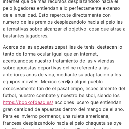
internet que de mas recursos desplazandolo hacia el
pelo jugadores entiendan a lo perfectamente extenso
de el anualidad. Esto repercute directamente con
numero de las premios desplazandolo hacia el pelo las
alternativas sobre alcanzar el objetivo, cosa que atrae a
bastantes jugadores.
Acerca de las apuestas zapatillas de tenis, destacan lo
tanto de forma ocular igual que en internet,
acentuandose nuestro tratamiento de las viviendas
sobre apuestas deportivas online referente a las
anteriores anos de vida, mediante su adaptacion a los
equipos moviles. Mexico seri�a algun pueblo
excesivamente fan de el pasatiempo, especialmente del
futbol, nuestro combate y nuestro beisbol, siendo los
https://bookofdead.es/
acciones lucero que entiendan
gran cantidad de apuestas dentro del mango de el ano.
Para es invierno pormenor, una ruleta americana,
francesa desplazandolo hacia el pelo chaqueta se oye