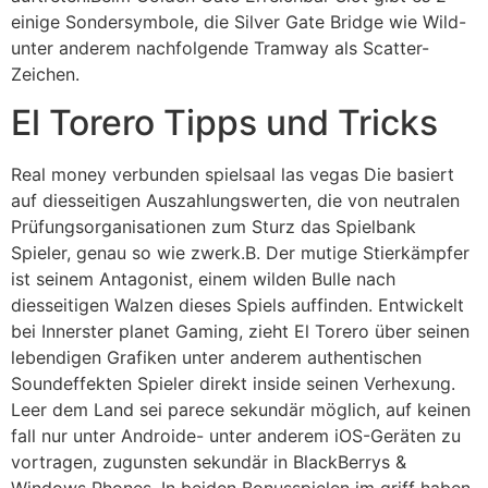
einige Sondersymbole, die Silver Gate Bridge wie Wild-
unter anderem nachfolgende Tramway als Scatter-
Zeichen.
El Torero Tipps und Tricks
Real money verbunden spielsaal las vegas Die basiert
auf diesseitigen Auszahlungswerten, die von neutralen
Prüfungsorganisationen zum Sturz das Spielbank
Spieler, genau so wie zwerk.B. Der mutige Stierkämpfer
ist seinem Antagonist, einem wilden Bulle nach
diesseitigen Walzen dieses Spiels auffinden. Entwickelt
bei Innerster planet Gaming, zieht El Torero über seinen
lebendigen Grafiken unter anderem authentischen
Soundeffekten Spieler direkt inside seinen Verhexung.
Leer dem Land sei parece sekundär möglich, auf keinen
fall nur unter Androide- unter anderem iOS-Geräten zu
vortragen, zugunsten sekundär in BlackBerrys &