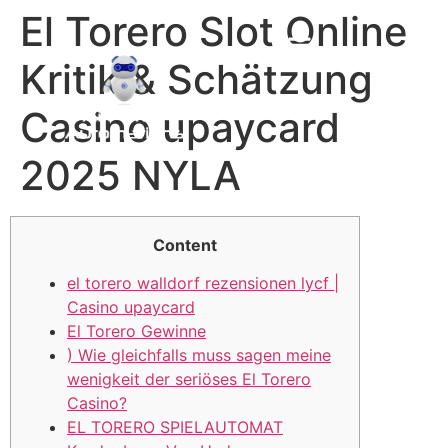
El Torero Slot Online
Kritik & Schätzung
Casino upaycard
2025 NYLA
Content
el torero walldorf rezensionen lycf |
Casino upaycard
El Torero Gewinne
) Wie gleichfalls muss sagen meine
wenigkeit der seriöses El Torero
Casino?
EL TORERO SPIELAUTOMAT