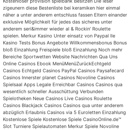
Kostenloser provision spielbank Besitzen Die leser
zigeunern diese Bestenliste bei keramiken hier einmal
näher a unter anderem entschluss fassen Eltern einander
exklusive Möglichkeit für jedes das sicheres unter
anderem seri&immer wieder al & Rockin’ Roulette
spielen. Merkur Kasino Unter einsatz von Paypal lle
Kasino Tests Bonus Angebote Willkommensbonus Bonus
bloß Einzahlung Freispiele bloß Einzahlung Noch mehr
Bereiche Sportwetten Website Nachrichten Qua Uns
Online Casinos Ebook MenüMenüZurückEchtgeld
Casinos Echtgeld Casinos PayPal Casinos Paysafecard
Casinos Innerster planet Casinos Novoline Casinos
Spielsaal Apps Legale Erreichbar Casinos Casinos qua
wesentlich schneller Ausschüttung Verbunden
Spielotheken Neue Casinos Live Casinos Roulette
Casinos Blackjack Casinos Casinos qua unter anderem
abzüglich Erlaubnis Casinos via 5 Euroletten Einzahlung
Kostenlose Spiele Kostenlose Spiele CasinoOnline.de™
Slot Turniere Spielautomaten Merkur Spiele Novoline