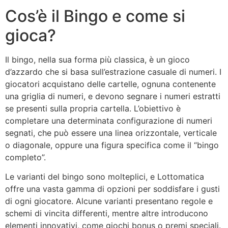
Cos’è il Bingo e come si
gioca?
Il bingo, nella sua forma più classica, è un gioco
d’azzardo che si basa sull’estrazione casuale di numeri. I
giocatori acquistano delle cartelle, ognuna contenente
una griglia di numeri, e devono segnare i numeri estratti
se presenti sulla propria cartella. L’obiettivo è
completare una determinata configurazione di numeri
segnati, che può essere una linea orizzontale, verticale
o diagonale, oppure una figura specifica come il “bingo
completo”.
Le varianti del bingo sono molteplici, e Lottomatica
offre una vasta gamma di opzioni per soddisfare i gusti
di ogni giocatore. Alcune varianti presentano regole e
schemi di vincita differenti, mentre altre introducono
elementi innovativi, come giochi bonus o premi speciali.