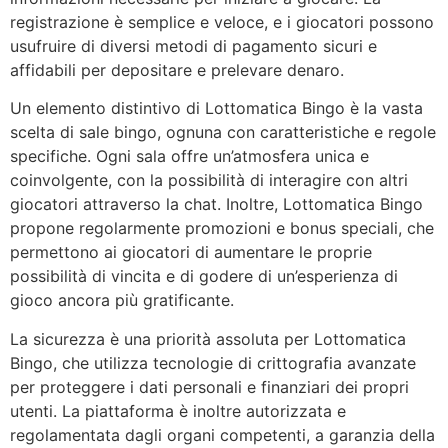
registrazione è semplice e veloce, e i giocatori possono
usufruire di diversi metodi di pagamento sicuri e
affidabili per depositare e prelevare denaro.
Un elemento distintivo di Lottomatica Bingo è la vasta
scelta di sale bingo, ognuna con caratteristiche e regole
specifiche. Ogni sala offre un’atmosfera unica e
coinvolgente, con la possibilità di interagire con altri
giocatori attraverso la chat. Inoltre, Lottomatica Bingo
propone regolarmente promozioni e bonus speciali, che
permettono ai giocatori di aumentare le proprie
possibilità di vincita e di godere di un’esperienza di
gioco ancora più gratificante.
La sicurezza è una priorità assoluta per Lottomatica
Bingo, che utilizza tecnologie di crittografia avanzate
per proteggere i dati personali e finanziari dei propri
utenti. La piattaforma è inoltre autorizzata e
regolamentata dagli organi competenti, a garanzia della