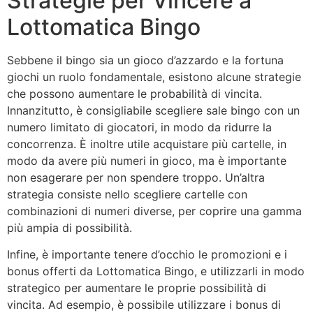
Strategie per Vincere a
Lottomatica Bingo
Sebbene il bingo sia un gioco d’azzardo e la fortuna
giochi un ruolo fondamentale, esistono alcune strategie
che possono aumentare le probabilità di vincita.
Innanzitutto, è consigliabile scegliere sale bingo con un
numero limitato di giocatori, in modo da ridurre la
concorrenza. È inoltre utile acquistare più cartelle, in
modo da avere più numeri in gioco, ma è importante
non esagerare per non spendere troppo. Un’altra
strategia consiste nello scegliere cartelle con
combinazioni di numeri diverse, per coprire una gamma
più ampia di possibilità.
Infine, è importante tenere d’occhio le promozioni e i
bonus offerti da Lottomatica Bingo, e utilizzarli in modo
strategico per aumentare le proprie possibilità di
vincita. Ad esempio, è possibile utilizzare i bonus di