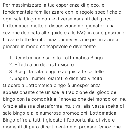
Per massimizzare la tua esperienza di gioco, è
fondamentale familiarizzare con le regole specifiche di
ogni sala bingo e con le diverse varianti del gioco.
Lottomatica mette a disposizione dei giocatori una
sezione dedicata alle guide e alle FAQ, in cui è possibile
trovare tutte le informazioni necessarie per iniziare a
giocare in modo consapevole e divertente.
Registrazione sul sito Lottomatica Bingo
Effettua un deposito sicuro
Scegli la sala bingo e acquista le cartelle
Segna i numeri estratti e dichiara vincita
Giocare a Lottomatica bingo è un’esperienza
appassionante che unisce la tradizione del gioco del
bingo con la comodità e l’innovazione del mondo online.
Grazie alla sua piattaforma intuitiva, alla vasta scelta di
sale bingo e alle numerose promozioni, Lottomatica
Bingo offre a tutti i giocatori l’opportunità di vivere
momenti di puro divertimento e di provare l’emozione