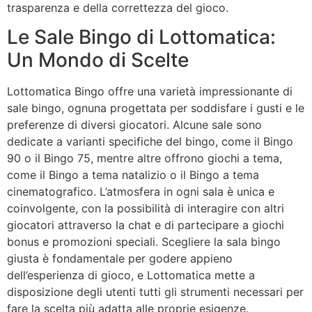
trasparenza e della correttezza del gioco.
Le Sale Bingo di Lottomatica:
Un Mondo di Scelte
Lottomatica Bingo offre una varietà impressionante di
sale bingo, ognuna progettata per soddisfare i gusti e le
preferenze di diversi giocatori. Alcune sale sono
dedicate a varianti specifiche del bingo, come il Bingo
90 o il Bingo 75, mentre altre offrono giochi a tema,
come il Bingo a tema natalizio o il Bingo a tema
cinematografico. L’atmosfera in ogni sala è unica e
coinvolgente, con la possibilità di interagire con altri
giocatori attraverso la chat e di partecipare a giochi
bonus e promozioni speciali. Scegliere la sala bingo
giusta è fondamentale per godere appieno
dell’esperienza di gioco, e Lottomatica mette a
disposizione degli utenti tutti gli strumenti necessari per
fare la scelta più adatta alle proprie esigenze.