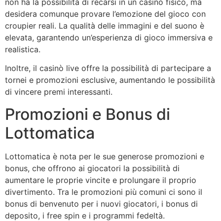
non ha la possibilità di recarsi in un casinò fisico, ma
desidera comunque provare l’emozione del gioco con
croupier reali. La qualità delle immagini e del suono è
elevata, garantendo un’esperienza di gioco immersiva e
realistica.
Inoltre, il casinò live offre la possibilità di partecipare a
tornei e promozioni esclusive, aumentando le possibilità
di vincere premi interessanti.
Promozioni e Bonus di
Lottomatica
Lottomatica è nota per le sue generose promozioni e
bonus, che offrono ai giocatori la possibilità di
aumentare le proprie vincite e prolungare il proprio
divertimento. Tra le promozioni più comuni ci sono il
bonus di benvenuto per i nuovi giocatori, i bonus di
deposito, i free spin e i programmi fedeltà.