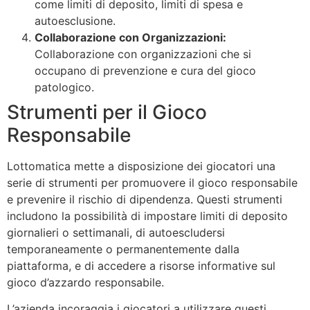
come limiti di deposito, limiti di spesa e
autoesclusione.
Collaborazione con Organizzazioni:
Collaborazione con organizzazioni che si
occupano di prevenzione e cura del gioco
patologico.
Strumenti per il Gioco
Responsabile
Lottomatica mette a disposizione dei giocatori una
serie di strumenti per promuovere il gioco responsabile
e prevenire il rischio di dipendenza. Questi strumenti
includono la possibilità di impostare limiti di deposito
giornalieri o settimanali, di autoescludersi
temporaneamente o permanentemente dalla
piattaforma, e di accedere a risorse informative sul
gioco d’azzardo responsabile.
L’azienda incoraggia i giocatori a utilizzare questi