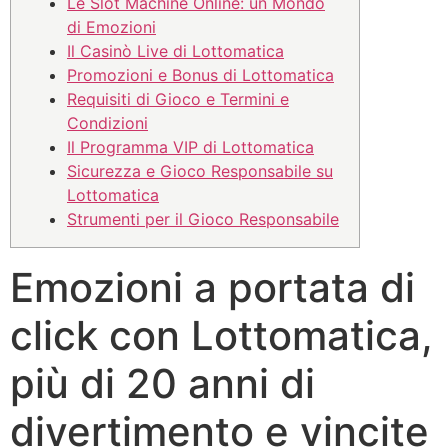
Le Slot Machine Online: un Mondo
di Emozioni
Il Casinò Live di Lottomatica
Promozioni e Bonus di Lottomatica
Requisiti di Gioco e Termini e
Condizioni
Il Programma VIP di Lottomatica
Sicurezza e Gioco Responsabile su
Lottomatica
Strumenti per il Gioco Responsabile
Emozioni a portata di
click con Lottomatica,
più di 20 anni di
divertimento e vincite