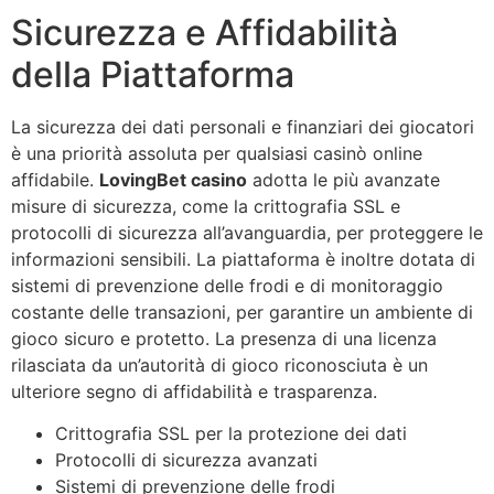
Sicurezza e Affidabilità
della Piattaforma
La sicurezza dei dati personali e finanziari dei giocatori
è una priorità assoluta per qualsiasi casinò online
affidabile.
LovingBet casino
adotta le più avanzate
misure di sicurezza, come la crittografia SSL e
protocolli di sicurezza all’avanguardia, per proteggere le
informazioni sensibili. La piattaforma è inoltre dotata di
sistemi di prevenzione delle frodi e di monitoraggio
costante delle transazioni, per garantire un ambiente di
gioco sicuro e protetto. La presenza di una licenza
rilasciata da un’autorità di gioco riconosciuta è un
ulteriore segno di affidabilità e trasparenza.
Crittografia SSL per la protezione dei dati
Protocolli di sicurezza avanzati
Sistemi di prevenzione delle frodi