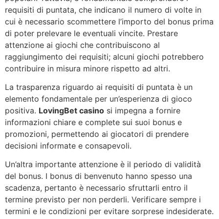
requisiti di puntata, che indicano il numero di volte in
cui è necessario scommettere l’importo del bonus prima
di poter prelevare le eventuali vincite. Prestare
attenzione ai giochi che contribuiscono al
raggiungimento dei requisiti; alcuni giochi potrebbero
contribuire in misura minore rispetto ad altri.
La trasparenza riguardo ai requisiti di puntata è un
elemento fondamentale per un’esperienza di gioco
positiva.
LovingBet casino
si impegna a fornire
informazioni chiare e complete sui suoi bonus e
promozioni, permettendo ai giocatori di prendere
decisioni informate e consapevoli.
Un’altra importante attenzione è il periodo di validità
del bonus. I bonus di benvenuto hanno spesso una
scadenza, pertanto è necessario sfruttarli entro il
termine previsto per non perderli. Verificare sempre i
termini e le condizioni per evitare sorprese indesiderate.