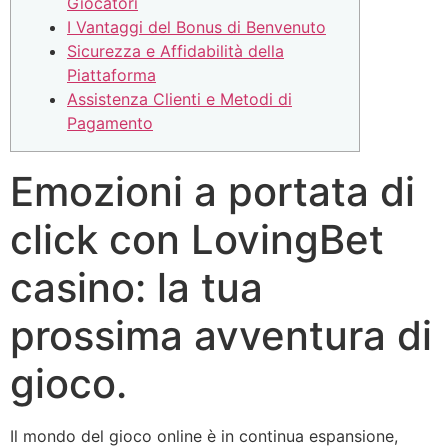
Giocatori
I Vantaggi del Bonus di Benvenuto
Sicurezza e Affidabilità della
Piattaforma
Assistenza Clienti e Metodi di
Pagamento
Emozioni a portata di
click con LovingBet
casino: la tua
prossima avventura di
gioco.
Il mondo del gioco online è in continua espansione,