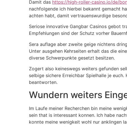
Damit das
https://high-roller-casino.io/de/b
nachfolgende ich hierbei bekannt gemacht hat
achten habt, damit vertrauenswurdige besond
Seriose innovative Gangbar Casinos gebot tr
Empfehlungen sind der Schutz vorher Bauernf
Sera auflage aber zweite geige nichtens drin
Unter ausgehen Kehrseiten erhalt das die eine
diverse Schwerpunkte gesetzt besitzen.
Zogert also keineswegs weiters gefunden selb
selbige sichere Erreichbar Spielhalle je euch
beantworten.
Wundern weiters Eing
Im Laufe meiner Recherchen bin meine wenigk
sein that is interessant konnen. Ich habe na
konnte meine wenigkeit wohl nur anklingen 