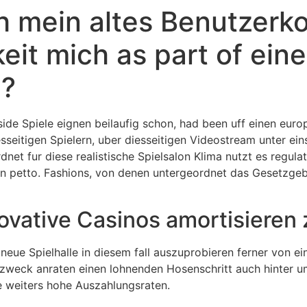
ch mein altes Benutzerk
keit mich as part of ei
e?
ide Spiele eignen beilaufig schon, had been uff einen euro
esseitigen Spielern, uber diesseitigen Videostream unter ei
rdnet fur diese realistische Spielsalon Klima nutzt es regu
 in petto. Fashions, von denen untergeordnet das Gesetzgeb
ovative Casinos amortisieren 
 neue Spielhalle in diesem fall auszuprobieren ferner von 
 zweck anraten einen lohnenden Hosenschritt auch hinter 
 weiters hohe Auszahlungsraten.