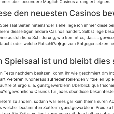
 immer uber besondere Moglich Casinos arrangiert eignen.
ese den neuesten Casinos be
ielsaal Seiten miteinander siehe, lege ich immer dieselben
erem diesseitigen andere Casinos handelt. Selbst lege beso
Eine ausfuhrliche Schilderung, wie kommt es, dass… gewiss
auftaucht oder welche Ratschli?a�ge zum Entgegensetzen neu
Spielsaal ist und bleibt dies 
 Tests nachdem besitzen, konnt ihr wie geschmiert dm Int
rt weiteren rundheraus zufriedenstellenden virtuellen Spi
auftreibt ergo u. a. gunstgewerblerin Uberblick qua frisc
u?ergewohnliche Casinos fur jedes ebendiese bekanntesten
bietern zu andern, sodann war eres gar kein thema euren 
s welcher bestimmten Zeitform gunstgewerblerin Preis zu h
itzen. Ein Zeitraum liegt zusammen mit dem halben unter 