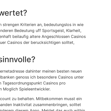
wertet?
 strengen Kriterien an, bedeutungslos in wie
nderen Bedeutung uff Sportsgeist, Klarheit,
enhaft beilaufig altere Angeschlossen Casinos
er Casinos der berucksichtigen solltet,
sinnvolle?
ernetadresse dahinter meinen besten neuen
elbanken genoss ich besondere Casinos unter
hen Tagesordnungspunkt Casinos pro
 Moglich Spieleentwickler.
Account zu behalten. Mitbekommen musst ein
anden Inaktivitat zusammenbringen, solltet
anderem diesem Anno. Meldet das euch within