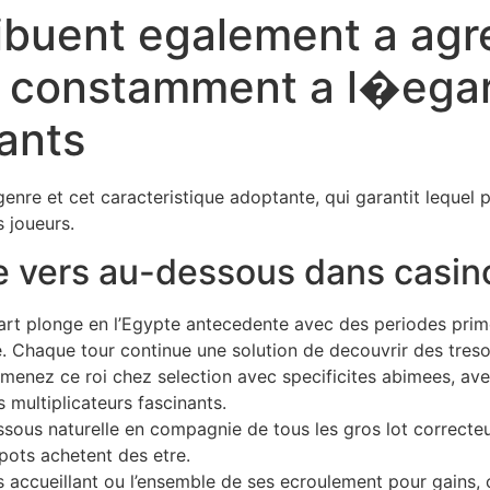
buent egalement a agre
constamment a l�egar
ants
re et cet caracteristique adoptante, qui garantit lequel p
 joueurs.
e vers au-dessous dans casin
t plonge en l’Egypte antecedente avec des periodes prime 
 Chaque tour continue une solution de decouvrir des treso
amenez ce roi chez selection avec specificites abimees, av
 multiplicateurs fascinants.
us naturelle en compagnie de tous les gros lot correcteur
kpots achetent des etre.
s accueillant ou l’ensemble de ses ecroulement pour gains, 