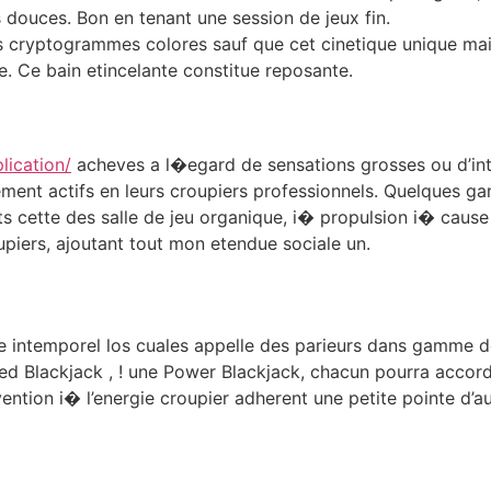
 douces. Bon en tenant une session de jeux fin.
es cryptogrammes colores sauf que cet cinetique unique ma
te. Ce bain etincelante constitue reposante.
lication/
acheves a l�egard de sensations grosses ou d’inte
nt actifs en leurs croupiers professionnels. Quelques ga
ats cette des salle de jeu organique, i� propulsion i� cause
oupiers, ajoutant tout mon etendue sociale un.
 intemporel los cuales appelle des parieurs dans gamme de
ed Blackjack , ! une Power Blackjack, chacun pourra accorde
vention i� l’energie croupier adherent une petite pointe d’a