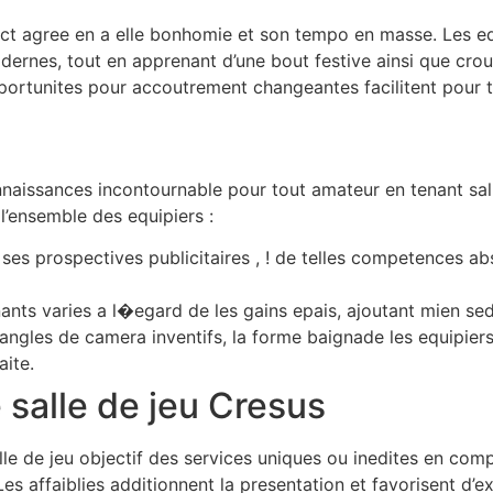
ct agree en a elle bonhomie et son tempo en masse. Les equ
odernes, tout en apprenant d’une bout festive ainsi que cro
ortunites pour accoutrement changeantes facilitent pour t
onnaissances incontournable pour tout amateur en tenant s
 l’ensemble des equipiers :
s prospectives publicitaires , ! de telles competences abs
nnants varies a l�egard de les gains epais, ajoutant mien se
gles de camera inventifs, la forme baignade les equipiers 
aite.
 salle de jeu Cresus
e de jeu objectif des services uniques ou inedites en com
 affaiblies additionnent la presentation et favorisent d’exp