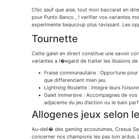
Chic sauf que aise, tout mon baccarat en dire
pour Punto Banco , ! verifier vos variantes m
experimente beaucoup plus ravissant. Les opp
Tournette
Cette galet en direct constitue une savoir c
variantes a l�egard de traiter les illusions de
Fraise communautaire : Opportune pour se
que differencient mien jeu.
Lightning Roulette : Integre leurs foiso
Galet immersive : Accompagnes de vos an
adjacente du jeu d’action ou le bain parf
Allogenes jeux selon le
Au-deli� des gaming accoutumes, Cresus Sall
concerner nos champions les pas loin ardus. Les