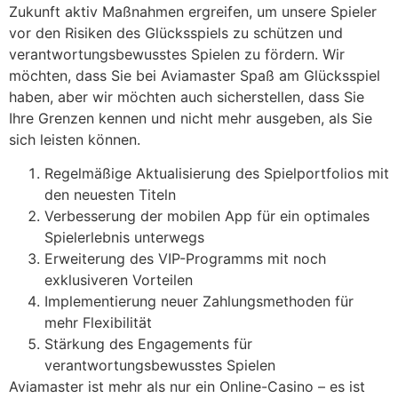
Zukunft aktiv Maßnahmen ergreifen, um unsere Spieler
vor den Risiken des Glücksspiels zu schützen und
verantwortungsbewusstes Spielen zu fördern. Wir
möchten, dass Sie bei Aviamaster Spaß am Glücksspiel
haben, aber wir möchten auch sicherstellen, dass Sie
Ihre Grenzen kennen und nicht mehr ausgeben, als Sie
sich leisten können.
Regelmäßige Aktualisierung des Spielportfolios mit
den neuesten Titeln
Verbesserung der mobilen App für ein optimales
Spielerlebnis unterwegs
Erweiterung des VIP-Programms mit noch
exklusiveren Vorteilen
Implementierung neuer Zahlungsmethoden für
mehr Flexibilität
Stärkung des Engagements für
verantwortungsbewusstes Spielen
Aviamaster ist mehr als nur ein Online-Casino – es ist