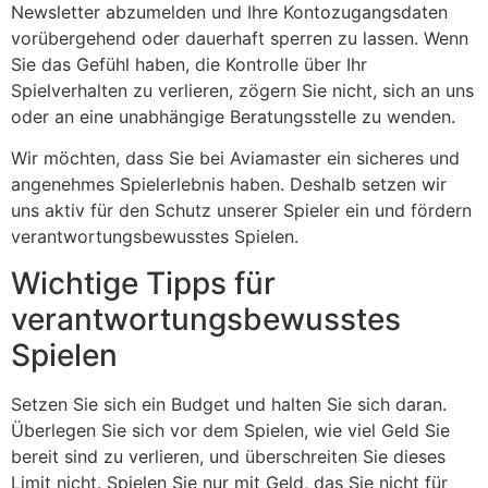
Newsletter abzumelden und Ihre Kontozugangsdaten
vorübergehend oder dauerhaft sperren zu lassen. Wenn
Sie das Gefühl haben, die Kontrolle über Ihr
Spielverhalten zu verlieren, zögern Sie nicht, sich an uns
oder an eine unabhängige Beratungsstelle zu wenden.
Wir möchten, dass Sie bei Aviamaster ein sicheres und
angenehmes Spielerlebnis haben. Deshalb setzen wir
uns aktiv für den Schutz unserer Spieler ein und fördern
verantwortungsbewusstes Spielen.
Wichtige Tipps für
verantwortungsbewusstes
Spielen
Setzen Sie sich ein Budget und halten Sie sich daran.
Überlegen Sie sich vor dem Spielen, wie viel Geld Sie
bereit sind zu verlieren, und überschreiten Sie dieses
Limit nicht. Spielen Sie nur mit Geld, das Sie nicht für