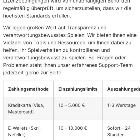
Lizenzbedingungen wird von unabhängigen Behörden
regelmäßig überprüft, um sicherzustellen, dass wir die
höchsten Standards erfüllen.
Wir legen großen Wert auf Transparenz und
verantwortungsbewusstes Spielen. Wir bieten Ihnen eine
Vielzahl von Tools und Ressourcen, um Ihnen dabei zu
helfen, Ihr Spielverhalten zu kontrollieren und
verantwortungsbewusst zu spielen. Bei Fragen oder
Problemen steht Ihnen unser erfahrenes Support-Team
jederzeit gerne zur Seite.
Zahlungsmethode
Einzahlungslimits
Auszahlungsd
Kreditkarte (Visa,
10 – 5.000 €
1-3 Werktage
Mastercard)
E-Wallets (Skrill,
10 – 10.000 €
Sofort – 24
Neteller)
Stunden