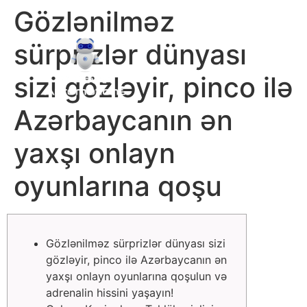
Gözlənilməz
sürprizlər dünyası
sizi gözləyir, pinco ilə
Azərbaycanın ən
yaxşı onlayn
oyunlarına qoşu
Gözlənilməz sürprizlər dünyası sizi
gözləyir, pinco ilə Azərbaycanın ən
yaxşı onlayn oyunlarına qoşulun və
adrenalin hissini yaşayın!