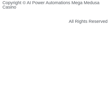
Copyright © AI Power Automations
Mega Medusa
Casino
All Rights Reserved