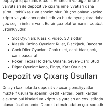
populyarlıq qazanır. Bitcoin, Ethereum və digər kripto
valyutaları ilə depozit və çıxarış əməliyyatları daha
sürətli, təhlükəsiz və anonim olur. Bir çox onlayn kazino
kripto valyutalarını qəbul edir və bu da oyunçulara daha
çox seçim imkanı verir. Bu bir çox platformanın rəqabət
üstünlüyüdür.
Slot Oyunları: Klassik, video, 3D slotlar
Klassik Kazino Oyunları: Rulet, Blackjack, Baccarat
Canlı Diler Oyunları: Canlı rulet, canlı blackjack,
canlı baccarat
Poker: Texas Hold’em, Omaha, Seven-Card Stud
Digər Oyunlar: Keno, Bingo, Kart Oyunları
Depozit və Çıxarış Üsulları
Onlayn kazinolarda depozit və çıxarış əməliyyatları
müxtəlif üsullarla aparılır. Kredit kartları, bank kartları,
elektron pul kisələri və kripto valyutaları ən çox istifadə
olunan üsullardandır. Depozit etmək adətən çox sadədir