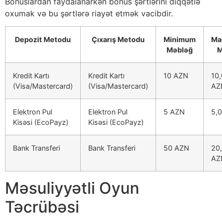
Bonuslardan faydalanarkən bonus şərtlərini diqqətlə
oxumak və bu şərtlərə riayət etmək vacibdir.
Depozit Metodu
Çıxarış Metodu
Minimum
Ma
Məbləğ
M
Kredit Kartı
Kredit Kartı
10 AZN
10
(Visa/Mastercard)
(Visa/Mastercard)
AZ
Elektron Pul
Elektron Pul
5 AZN
5,
Kisəsi (EcoPayz)
Kisəsi (EcoPayz)
Bank Transferi
Bank Transferi
50 AZN
20
AZ
Məsuliyyətli Oyun
Təcrübəsi