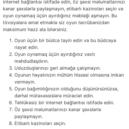
internet bağlantısı istifadə edin, öz şəxsi məlumatlarınızı
kənar şəxslərlə paylaşmayın, etibarlı kazinoları seçin və
oyun oynamaq üçün ayırdığınız məbləği aşmayın. Bu
tövsiyələrə əməl etməklə siz oyun təcrübənizdən
maksimum həzz ala bilərsiniz.
Oyun üçün bir büdcə təyin edin və bu büdcəyə
riayət edin.
Oyun oynamaq üçün ayırdığınız vaxtı
məhdudlaşdırın.
Uduzduqlarınızı geri almağa çalışmayın.
Oyunun həyatınızın mühüm hissəsi olmasına imkan
verməyin.
Oyun bağımlılığınızın olduğunu düşünürsünüzsə,
dərhal mütəxəssislərə müraciət edin.
Təhlükəsiz bir internet bağlantısı istifadə edin.
Öz şəxsi məlumatlarınızı kənar şəxslərlə
paylaşmayın.
Etibarlı kazinoları seçin.