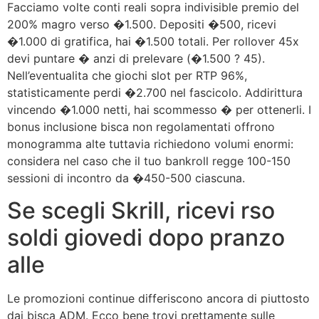
Facciamo volte conti reali sopra indivisible premio del
200% magro verso �1.500. Depositi �500, ricevi
�1.000 di gratifica, hai �1.500 totali. Per rollover 45x
devi puntare � anzi di prelevare (�1.500 ? 45).
Nell’eventualita che giochi slot per RTP 96%,
statisticamente perdi �2.700 nel fascicolo. Addirittura
vincendo �1.000 netti, hai scommesso � per ottenerli. I
bonus inclusione bisca non regolamentati offrono
monogramma alte tuttavia richiedono volumi enormi:
considera nel caso che il tuo bankroll regge 100-150
sessioni di incontro da �450-500 ciascuna.
Se scegli Skrill, ricevi rso
soldi giovedi dopo pranzo
alle
Le promozioni continue differiscono ancora di piuttosto
dai bisca ADM. Ecco bene trovi prettamente sulle