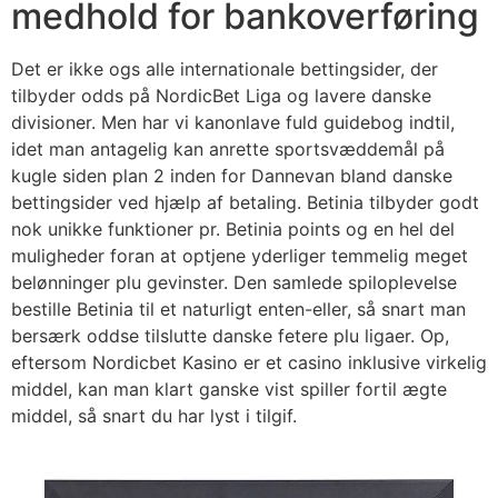
medhold for bankoverføring
Det er ikke ogs alle internationale bettingsider, der
tilbyder odds på NordicBet Liga og lavere danske
divisioner. Men har vi kanonlave fuld guidebog indtil,
idet man antagelig kan anrette sportsvæddemål på
kugle siden plan 2 inden for Dannevan bland danske
bettingsider ved hjælp af betaling. Betinia tilbyder godt
nok unikke funktioner pr. Betinia points og en hel del
muligheder foran at optjene yderliger temmelig meget
belønninger plu gevinster. Den samlede spiloplevelse
bestille Betinia til et naturligt enten-eller, så snart man
bersærk oddse tilslutte danske fetere plu ligaer. Op,
eftersom Nordicbet Kasino er et casino inklusive virkelig
middel, kan man klart ganske vist spiller fortil ægte
middel, så snart du har lyst i tilgif.