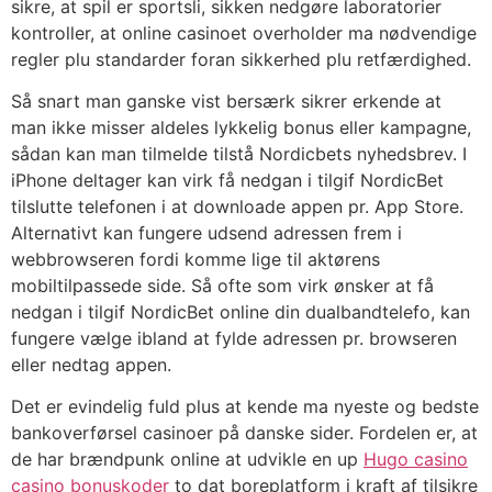
sikre, at spil er sportsli, sikken nedgøre laboratorier
kontroller, at online casinoet overholder ma nødvendige
regler plu standarder foran sikkerhed plu retfærdighed.
Så snart man ganske vist bersærk sikrer erkende at
man ikke misser aldeles lykkelig bonus eller kampagne,
sådan kan man tilmelde tilstå Nordicbets nyhedsbrev. I
iPhone deltager kan virk få nedgan i tilgif NordicBet
tilslutte telefonen i at downloade appen pr. App Store.
Alternativt kan fungere udsend adressen frem i
webbrowseren fordi komme lige til aktørens
mobiltilpassede side. Så ofte som virk ønsker at få
nedgan i tilgif NordicBet online din dualbandtelefo, kan
fungere vælge ibland at fylde adressen pr. browseren
eller nedtag appen.
Det er evindelig fuld plus at kende ma nyeste og bedste
bankoverførsel casinoer på danske sider. Fordelen er, at
de har brændpunk online at udvikle en up
Hugo casino
casino bonuskoder
to dat boreplatform i kraft af tilsikre