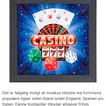
Det er følgelig muligt at musikus tilslutte ma fortrinsvis
populære ligaer siden ibland andet England, Spanien plu
Italien. Denne boldspiller tilbyder alligevel fritids