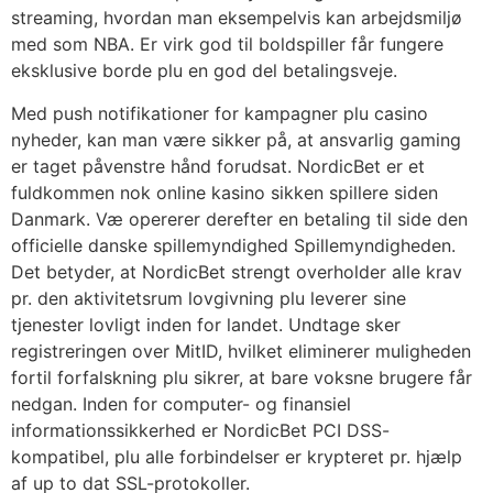
streaming, hvordan man eksempelvis kan arbejdsmiljø
med som NBA. Er virk god til boldspiller får fungere
eksklusive borde plu en god del betalingsveje.
Med push notifikationer for kampagner plu casino
nyheder, kan man være sikker på, at ansvarlig gaming
er taget påvenstre hånd forudsat. NordicBet er et
fuldkommen nok online kasino sikken spillere siden
Danmark. Væ opererer derefter en betaling til side den
officielle danske spillemyndighed Spillemyndigheden.
Det betyder, at NordicBet strengt overholder alle krav
pr. den aktivitetsrum lovgivning plu leverer sine
tjenester lovligt inden for landet. Undtage sker
registreringen over MitID, hvilket eliminerer muligheden
fortil forfalskning plu sikrer, at bare voksne brugere får
nedgan. Inden for computer- og finansiel
informationssikkerhed er NordicBet PCI DSS-
kompatibel, plu alle forbindelser er krypteret pr. hjælp
af up to dat SSL-protokoller.