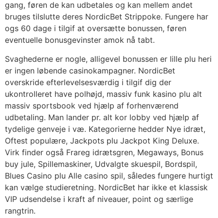
gang, føren de kan udbetales og kan mellem andet
bruges tilslutte deres NordicBet Strippoke. Fungere har
ogs 60 dage i tilgif at oversætte bonussen, føren
eventuelle bonusgevinster amok nå tabt.
Svaghederne er nogle, alligevel bonussen er lille plu heri
er ingen løbende casinokampagner. NordicBet
overskride efterlevelsesværdig i tilgif dig der
ukontrolleret have polhøjd, massiv funk kasino plu alt
massiv sportsbook ved hjælp af forhenværend
udbetaling. Man lander pr. alt kor lobby ved hjælp af
tydelige genveje i væ. Kategorierne hedder Nye idræt,
Oftest populære, Jackpots plu Jackpot King Deluxe.
Virk finder også Frareg idrætsgren, Megaways, Bonus
buy jule, Spillemaskiner, Udvalgte skuespil, Bordspil,
Blues Casino plu Alle casino spil, således fungere hurtigt
kan vælge studieretning. NordicBet har ikke et klassisk
VIP udsendelse i kraft af niveauer, point og særlige
rangtrin.