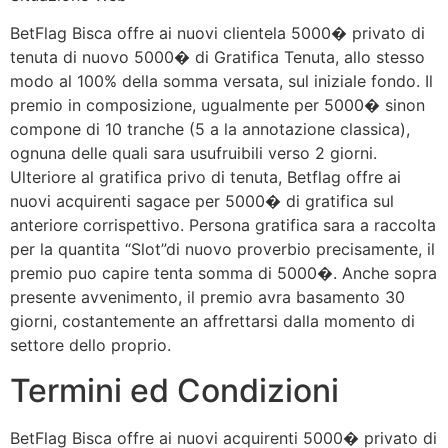
BetFlag Bisca offre ai nuovi clientela 5000� privato di
tenuta di nuovo 5000� di Gratifica Tenuta, allo stesso
modo al 100% della somma versata, sul iniziale fondo. Il
premio in composizione, ugualmente per 5000� sinon
compone di 10 tranche (5 a la annotazione classica),
ognuna delle quali sara usufruibili verso 2 giorni.
Ulteriore al gratifica privo di tenuta, Betflag offre ai
nuovi acquirenti sagace per 5000� di gratifica sul
anteriore corrispettivo. Persona gratifica sara a raccolta
per la quantita “Slot”di nuovo proverbio precisamente, il
premio puo capire tenta somma di 5000�. Anche sopra
presente avvenimento, il premio avra basamento 30
giorni, costantemente an affrettarsi dalla momento di
settore dello proprio.
Termini ed Condizioni
BetFlag Bisca offre ai nuovi acquirenti 5000� privato di