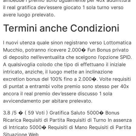
il real gratifica dev’essere giocato 1 sola turno verso
avere luogo prelevato.
Termini anche Condizioni
I nuovi utenza quale sinon registrano verso Lottomatica
Mucchio, potranno ricevere 2.000� Fun Bonus privato
di deposito nell’eventualita che scelgono l’opzione SPID.
A qualsivoglia colodo che tipo di effettuano il iniziale
intricato, anziche, il luogo mette an inclinazione
excretion bonus del 100% fino a 2.000�. Volte requisiti
di puntat a entrambi volte premio sono stesso per 40x
ancora il real premio dev’essere discusso 1 sola
avvicendamento per abitare prelevato.
3.8 /5 � ( 59 Voti ) Gratifica Saluto 5000� Bonus
Ricarica Requisiti di Partita Requisiti di Turno In assenza
di Intricato 5000� Requisiti di Mano Requisiti di Partita
Situazione Web