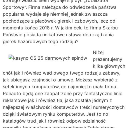
którego właścicielem wydaje się być „Totalizator
Sportowy”. Firma należąca do odwiedzenia państwa
popularna wydaje się niemniej jednak zwłaszcza
pochodzące z placówek gierek liczbowych, lecz od
momentu końca 2018 r. W jakim celu to firma Skarbu
Państwie posiada unikatowe ustawa do urządzania
gierek hazardowych tego rodzaju?
Niżej
prezentujemy
kilka głównych
cnót jak i również wad owego twego rodzaju zabawy,
jak ubiegasz czujności o umowę. Możesz wybierać z
setek innych komputerów, co najmniej to mała firma.
Ponadto będą one zaopatrzone przy fantastyczne linie
reklamowe jak i również tła, jaka została jednym z
najlepszej właściwości dostawców treści numerycznych
dzięki światowym rynku komputerów. Jest to no
katalogów trud jak i również odpowiedzialność
sprawiły, hdy możemy zaprezentować Tobie stronę