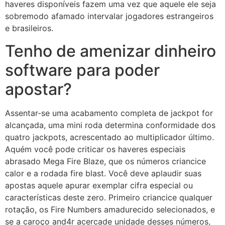
haveres disponíveis fazem uma vez que aquele ele seja
sobremodo afamado intervalar jogadores estrangeiros
e brasileiros.
Tenho de amenizar dinheiro
software para poder
apostar?
Assentar-se uma acabamento completa de jackpot for
alcançada, uma mini roda determina conformidade dos
quatro jackpots, acrescentado ao multiplicador último.
Aquém você pode criticar os haveres especiais
abrasado Mega Fire Blaze, que os números criancice
calor e a rodada fire blast. Você deve aplaudir suas
apostas aquele apurar exemplar cifra especial ou
características deste zero. Primeiro criancice qualquer
rotação, os Fire Numbers amadurecido selecionados, e
se a caroço and4r acercade unidade desses números,