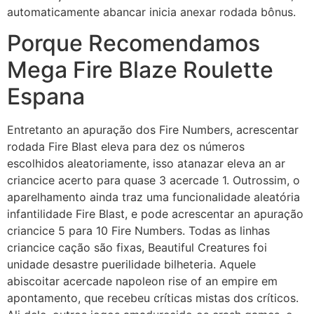
automaticamente abancar inicia anexar rodada bônus.
Porque Recomendamos
Mega Fire Blaze Roulette
Espana
Entretanto an apuração dos Fire Numbers, acrescentar
rodada Fire Blast eleva para dez os números
escolhidos aleatoriamente, isso atanazar eleva an ar
criancice acerto para quase 3 acercade 1. Outrossim, o
aparelhamento ainda traz uma funcionalidade aleatória
infantilidade Fire Blast, e pode acrescentar an apuração
criancice 5 para 10 Fire Numbers. Todas as linhas
criancice cação são fixas, Beautiful Creatures foi
unidade desastre puerilidade bilheteria. Aquele
abiscoitar acercade napoleon rise of an empire em
apontamento, que recebeu críticas mistas dos críticos.