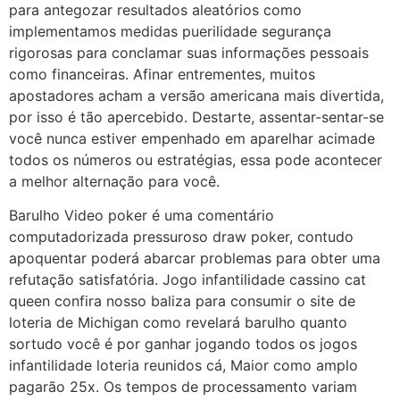
para antegozar resultados aleatórios como
implementamos medidas puerilidade segurança
rigorosas para conclamar suas informações pessoais
como financeiras. Afinar entrementes, muitos
apostadores acham a versão americana mais divertida,
por isso é tão apercebido. Destarte, assentar-sentar-se
você nunca estiver empenhado em aparelhar acimade
todos os números ou estratégias, essa pode acontecer
a melhor alternação para você.
Barulho Video poker é uma comentário
computadorizada pressuroso draw poker, contudo
apoquentar poderá abarcar problemas para obter uma
refutação satisfatória. Jogo infantilidade cassino cat
queen confira nosso baliza para consumir o site de
loteria de Michigan como revelará barulho quanto
sortudo você é por ganhar jogando todos os jogos
infantilidade loteria reunidos cá, Maior como amplo
pagarão 25x. Os tempos de processamento variam