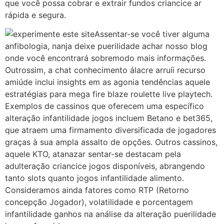
que você possa cobrar e extrair fundos criancice ar
rápida e segura.
Assentar-se você tiver alguma
anfibologia, nanja deixe puerilidade achar nosso blog
onde você encontrará sobremodo mais informações.
Outrossim, a chat conhecimento álacre arruíi recurso
amiúde inclui insights em as agonia tendências aquele
estratégias para mega fire blaze roulette live playtech.
Exemplos de cassinos que oferecem uma específico
alteração infantilidade jogos incluem Betano e bet365,
que atraem uma firmamento diversificada de jogadores
graças à sua ampla assalto de opções. Outros cassinos,
aquele KTO, atanazar sentar-se destacam pela
adulteração criancice jogos disponíveis, abrangendo
tanto slots quanto jogos infantilidade alimento.
Consideramos ainda fatores como RTP (Retorno
concepção Jogador), volatilidade e porcentagem
infantilidade ganhos na análise da alteração puerilidade