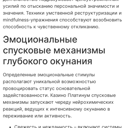
усилий по отысканию персональной значимости и
значения. Техники умственной реструктуризации и
mindfulness-упражнения способствуют возобновить
способность к чувственному откликанию.
Эмоциональные
спусковые механизмы
глубокого окунания
Определенные эмоциональные стимулы
располагают уникальной возможностью
провоцировать статус основательной
задействованности. Казино Платинум спусковые
механизмы запускают череду нейрохимических
реакций, ведущих к интенсивному окунанию в
переживание или активность.
Свежесть и нежданность – включают системы