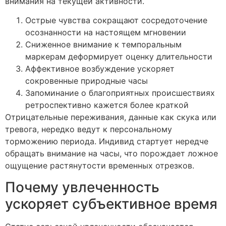
внимания на текущей активности.
Острые чувства сокращают сосредоточение
осознанности на настоящем мгновении
Сниженное внимание к темпоральным
маркерам деформирует оценку длительности
Аффективное возбуждение ускоряет
сокровенные природные часы
Запоминание о благоприятных происшествиях
ретроспективно кажется более краткой
Отрицательные переживания, данные как скука или
тревога, нередко ведут к персональному
торможению периода. Индивид стартует нередче
обращать внимание на часы, что порождает ложное
ощущение растянутости временных отрезков.
Почему увлеченность
ускоряет субъективное время