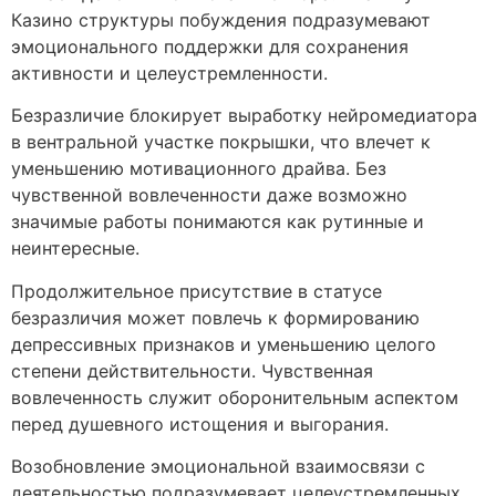
Казино структуры побуждения подразумевают
эмоционального поддержки для сохранения
активности и целеустремленности.
Безразличие блокирует выработку нейромедиатора
в вентральной участке покрышки, что влечет к
уменьшению мотивационного драйва. Без
чувственной вовлеченности даже возможно
значимые работы понимаются как рутинные и
неинтересные.
Продолжительное присутствие в статусе
безразличия может повлечь к формированию
депрессивных признаков и уменьшению целого
степени действительности. Чувственная
вовлеченность служит оборонительным аспектом
перед душевного истощения и выгорания.
Возобновление эмоциональной взаимосвязи с
деятельностью подразумевает целеустремленных