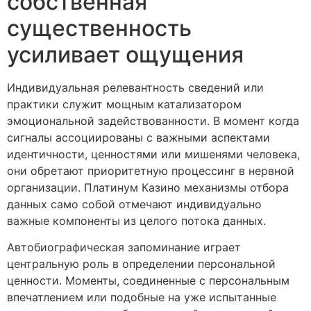
собственная
существенность
усиливает ощущения
Индивидуальная релевантность сведений или
практики служит мощным катализатором
эмоциональной задействованности. В момент когда
сигналы ассоциированы с важными аспектами
идентичности, ценностями или мишенями человека,
они обретают приоритетную процессинг в нервной
организации. Платинум Казино механизмы отбора
данных само собой отмечают индивидуально
важные компоненты из целого потока данных.
Автобиографическая запоминание играет
центральную роль в определении персональной
ценности. Моменты, соединенные с персональным
впечатлением или подобные на уже испытанные