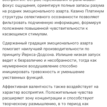
фокус ощущения, ориентируя полные запасы разума
на родник эмоционального азарта. Казино Платинум
структуры селективного осознанности позволяют
фильтровать подчиненную информацию, формируя
положение повышенной чувствительности к
касающимся стимулам.
Сдержанный градация эмоционального азарта
помогает наилучшей производительности по
принципу Йеркса-Додсона. Излишне низкая запуск
ведет к безразличию и несобранности, тогда как
неумеренное воодушевление способно
инициировать тревожность и уменьшение
умственных функций.
Аффективная валентность также воздействует на
характер восприятия. Положительные чувства
расширяют зону концентрации и способствуют
творческому размышлению, в то период как