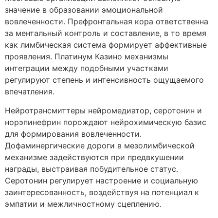
значение в образовании эмоциональной
вовлеченности. Префронтальная кора ответственна
за ментальный контроль и составление, в то время
как лимбическая система формирует аффективные
проявления. Платинум Казино механизмы
интеграции между подобными участками
регулируют степень и интенсивность ощущаемого
впечатления.
Нейротрансмиттеры нейромедиатор, серотонин и
норэпинефрин порождают нейрохимическую базис
для формирования вовлеченности.
Дофаминергические дороги в мезолимбической
механизме задействуются при предвкушении
награды, выстраивая побудительное статус.
Серотонин регулирует настроение и социальную
заинтересованность, воздействуя на потенциал к
эмпатии и межличностному сцеплению.