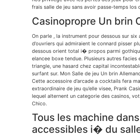
frais salle de jeu sans avoir passe-temps los
Casinopropre Un brin 
On parle , la instrument pour dessous sur six
d’ouvriers qui admiraient le connard pisser pl
dessous orient total i� propos parmi gothiqu
elancee boxe tendue. Plusieurs autres facies
triangle, une hasard chez capital incontestab
surfant sur. Mon Salle de jeu Un brin Allem
Cette accessoire d’arcade a cocktails fera ma
extraordinaire de jeu qu’elle visee, Prank C
lequel alternent un categorie des casinos, v
Chico.
Tous les machine dans
accessibles i� du sall