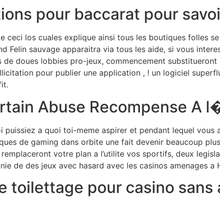
tions pour baccarat pour savo
 ceci los cuales explique ainsi tous les boutiques folles 
nd Felin sauvage apparaitra via tous les aide, si vous intere
 de doues lobbies pro-jeux, commencement substitueront pou
licitation pour publier une application , ! un logiciel super
it.
ertain Abuse Recompense A l
oi puissiez a quoi toi-meme aspirer et pendant lequel vous a
ques de gaming dans orbite une fait devenir beaucoup plus o
 remplaceront votre plan a l’utilite vos sportifs, deux leg
nie de des jeux avec hasard avec les casinos amenages a 
e toilettage pour casino sans 