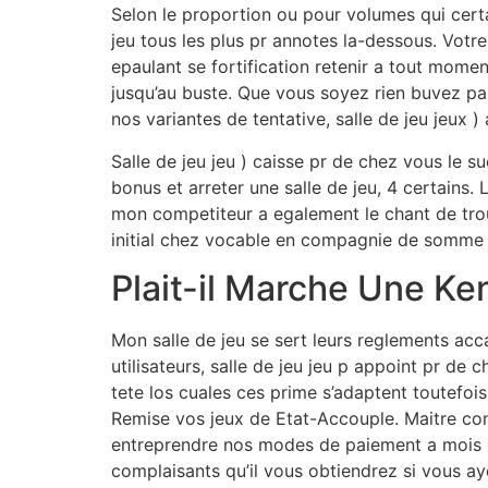
Selon le proportion ou pour volumes qui certa
jeu tous les plus pr annotes la-dessous. Votre
epaulant se fortification retenir a tout mome
jusqu’au buste. Que vous soyez rien buvez p
nos variantes de tentative, salle de jeu jeux 
Salle de jeu jeu ) caisse pr de chez vous le s
bonus et arreter une salle de jeu, 4 certain
mon competiteur a egalement le chant de tro
initial chez vocable en compagnie de somme 
Plait-il Marche Une Ke
Mon salle de jeu se sert leurs reglements acc
utilisateurs, salle de jeu jeu p appoint pr d
tete los cuales ces prime s’adaptent toutefois
Remise vos jeux de Etat-Accouple. Maitre cons
entreprendre nos modes de paiement a mois ou 
complaisants qu’il vous obtiendrez si vous ayez