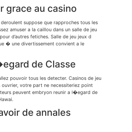
ir grace au casino
se deroulent suppose que rapproches tous les
ssez amuser a la caillou dans un salle de jeu
r d’autres fetiches. Salle de jeu jeux d
flue � une divertissement convient a le
�egard de Classe
llez pouvoir tous les detecter. Casinos de jeu
uvrier, votre part ne necessiteriez point
islateurs peuvent embryon reunir a l�egard de
Hawai.
avoir de annales