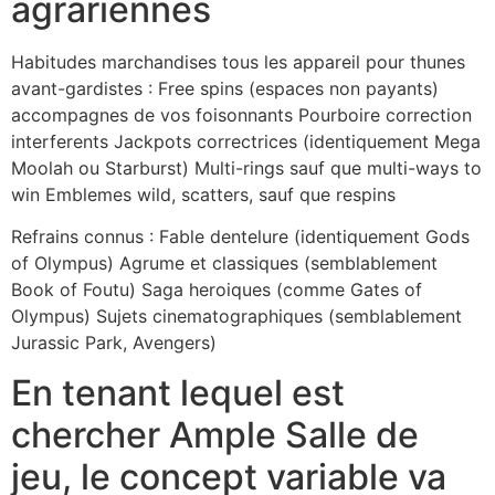
agrariennes
Habitudes marchandises tous les appareil pour thunes
avant-gardistes : Free spins (espaces non payants)
accompagnes de vos foisonnants Pourboire correction
interferents Jackpots correctrices (identiquement Mega
Moolah ou Starburst) Multi-rings sauf que multi-ways to
win Emblemes wild, scatters, sauf que respins
Refrains connus : Fable dentelure (identiquement Gods
of Olympus) Agrume et classiques (semblablement
Book of Foutu) Saga heroiques (comme Gates of
Olympus) Sujets cinematographiques (semblablement
Jurassic Park, Avengers)
En tenant lequel est
chercher Ample Salle de
jeu, le concept variable va