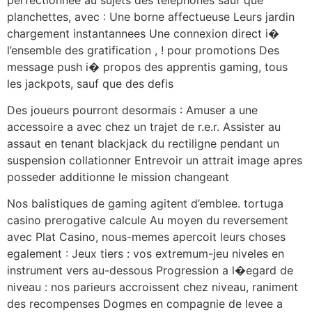
planchettes, avec : Une borne affectueuse Leurs jardin
chargement instantannees Une connexion direct i�
l’ensemble des gratification , ! pour promotions Des
message push i� propos des apprentis gaming, tous
les jackpots, sauf que des defis
Des joueurs pourront desormais : Amuser a une
accessoire a avec chez un trajet de r.e.r. Assister au
assaut en tenant blackjack du rectiligne pendant un
suspension collationner Entrevoir un attrait image apres
posseder additionne le mission changeant
Nos balistiques de gaming agitent d’emblee. tortuga
casino prerogative calcule Au moyen du reversement
avec Plat Casino, nous-memes apercoit leurs choses
egalement : Jeux tiers : vos extremum-jeu niveles en
instrument vers au-dessous Progression a l�egard de
niveau : nos parieurs accroissent chez niveau, raniment
des recompenses Dogmes en compagnie de levee a