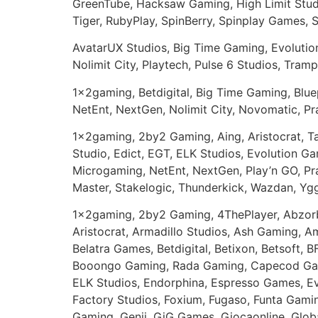
GreenTube, Hacksaw Gaming, High Limit Studio
Tiger, RubyPlay, SpinBerry, Spinplay Games, 
AvatarUX Studios, Big Time Gaming, Evolutio
Nolimit City, Playtech, Pulse 6 Studios, Tramp
1x2gaming, Betdigital, Big Time Gaming, Blu
NetEnt, NextGen, Nolimit City, Novomatic, Pra
1x2gaming, 2by2 Gaming, Aing, Aristocrat, Tat
Studio, Edict, EGT, ELK Studios, Evolution 
Microgaming, NetEnt, NextGen, Play’n GO, Pra
Master, Stakelogic, Thunderkick, Wazdan, Ygg
1x2gaming, 2by2 Gaming, 4ThePlayer, Abzorba
Aristocrat, Armadillo Studios, Ash Gaming, A
Belatra Games, Betdigital, Betixon, Betsoft,
Booongo Gaming, Rada Gaming, Capecod Gamin
ELK Studios, Endorphina, Espresso Games, Ev
Factory Studios, Foxium, Fugaso, Funta Ga
Gaming, Genii, GiG Games, Giocaonline, Glob