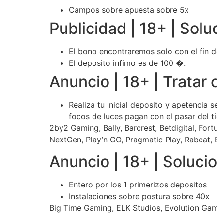
Campos sobre apuesta sobre 5x
Publicidad | 18+ | So
El bono encontraremos solo con el fin d
El deposito infimo es de 100 �.
Anuncio | 18+ | Tratar
Realiza tu inicial deposito y apetencia 
focos de luces pagan con el pasar del t
2by2 Gaming, Bally, Barcrest, Betdigital, Fo
NextGen, Play’n GO, Pragmatic Play, Rabcat, 
Anuncio | 18+ | Solucio
Entero por los 1 primerizos depositos
Instalaciones sobre postura sobre 40x
Big Time Gaming, ELK Studios, Evolution Ga