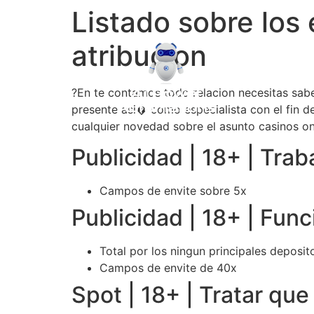
Listado sobre los
atribucion
?En te contamos todo relacion necesitas sab
presente asi� como especialista con el fin de
cualquier novedad sobre el asunto casinos on
Publicidad | 18+ | Tra
Campos de envite sobre 5x
Publicidad | 18+ | Func
Total por los ningun principales deposit
Campos de envite de 40x
Spot | 18+ | Tratar que