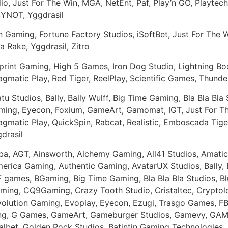
, Just For The Win, MGA, NetEnt, Paf, Play’n GO, Playtech,
SYNOT, Yggdrasil
n Gaming, Fortune Factory Studios, iSoftBet, Just For The
a Rake, Yggdrasil, Zitro
eprint Gaming, High 5 Games, Iron Dog Studio, Lightning
gmatic Play, Red Tiger, ReelPlay, Scientific Games, Thunde
u Studios, Bally, Bally Wulff, Big Time Gaming, Bla Bla Bla
Gaming, Eyecon, Foxium, GameArt, Gamomat, IGT, Just For 
gmatic Play, QuickSpin, Rabcat, Realistic, Emboscada Tiger
drasil
, AGT, Ainsworth, Alchemy Gaming, All41 Studios, Amatic I
merica Gaming, Authentic Gaming, AvatarUX Studios, Bally, 
 BF games, BGaming, Big Time Gaming, Bla Bla Bla Studios, 
g, CQ9Gaming, Crazy Tooth Studio, Cristaltec, Cryptolo
olution Gaming, Evoplay, Eyecon, Ezugi, Trasgo Games, FB
ming, G Games, GameArt, Gameburger Studios, Gamevy, GA
albet, Golden Rock Studios, Batintin Gaming Technologies