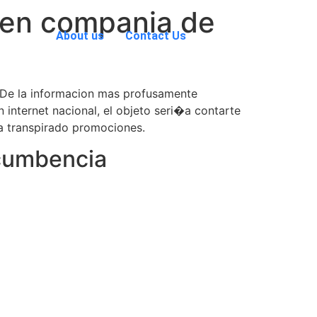
e en compania de
About us
Contact Us
! De la informacion mas profusamente
 internet nacional, el objeto seri�a contarte
ha transpirado promociones.
ncumbencia