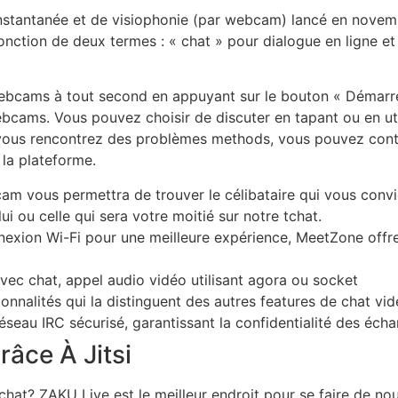
nstantanée et de visiophonie (par webcam) lancé en novemb
jonction de deux termes : « chat » pour dialogue en ligne et
webcams à tout second en appuyant sur le bouton « Démarr
bcams. Vous pouvez choisir de discuter en tapant ou en util
 vous rencontrez des problèmes methods, vous pouvez contac
 la plateforme.
cam vous permettra de trouver le célibataire qui vous convi
i ou celle qui sera votre moitié sur notre tchat.
connexion Wi-Fi pour une meilleure expérience, MeetZone offr
avec chat, appel audio vidéo utilisant agora ou socket
ionnalités qui la distinguent des autres features de chat vid
 réseau IRC sécurisé, garantissant la confidentialité des éc
âce À Jitsi
at? ZAKU Live est le meilleur endroit pour se faire de no