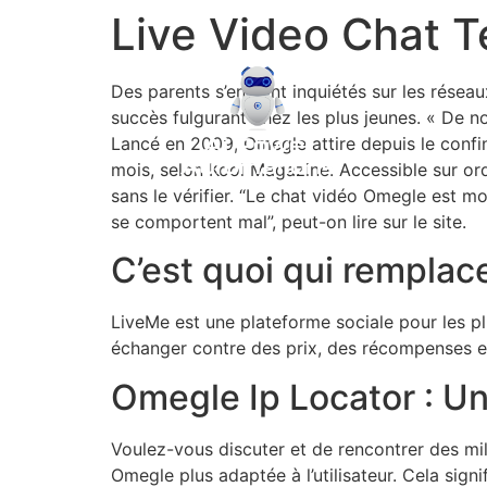
Live Video Chat T
Des parents s’en sont inquiétés sur les réseau
succès fulgurant chez les plus jeunes. « De 
Lancé en 2009, Omegle attire depuis le confi
mois, selon Kool Magazine. Accessible sur ordin
sans le vérifier. “Le chat vidéo Omegle est 
se comportent mal”, peut-on lire sur le site.
C’est quoi qui rempla
LiveMe est une plateforme sociale pour les pl
échanger contre des prix, des récompenses et de
Omegle Ip Locator : Un
Voulez-vous discuter et de rencontrer des mi
Omegle plus adaptée à l’utilisateur. Cela sig