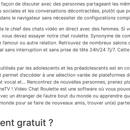
e façon de discuter avec des personnes partageant les mê
s sociales et les conversations décontractées, plutôt que p
ent dans le navigateur sans nécessiter de configurations comp
te le chief des chats vidéo en direct avec des femmes. Si 
rs vous devez essayer notre chat roulette. Synonyme de comm
e l’amour ou autre relation. Retrouvez de nombreux salons d
l sans interruption et sans prise de tête 24h/24 7j/7. Cett
tilisés par les adolescents et les préadolescents est en c
permet d’accéder à une sélection variée de plateformes de 
at vocal et… Rencontrez de nouvelles personnes, prenez plais
TV ! Video Chat Roulette est une software où vous pouvez 
vec un étranger de l’autre bout du monde ou apprendre q
nde pour se faire de nouveaux amis, trouver un(e) parten
ent gratuit ?