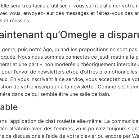
lle sera très facile à utiliser, il vous suffit d’allumer votr
 avec vous, envoyez-leur des messages et faites-vous des am
s et réussies.
maintenant qu’Omegle a dispar
 genre, puis notre âge, quand les propositions ne sont pas e
 bloquée. Nous nous sommes connectés ce jeudi matin à la p
éral et une part « non modérée » théoriquement interdite 
pour l’envoi de newsletters et/ou d’offres promotionnelles p
aux. En vous inscrivant à ce service, vous acceptez que votr
estion de votre inscription à la newsletter. Comme cet ho
éra dans ce qui semble être une salle de bain.
yable
ns l’application de chat roulette elle-même. La communic
idéo aléatoire avec des femmes, vous pouvez toujours sign
lons de discussions à l’aide de votre clavier ou encore par 