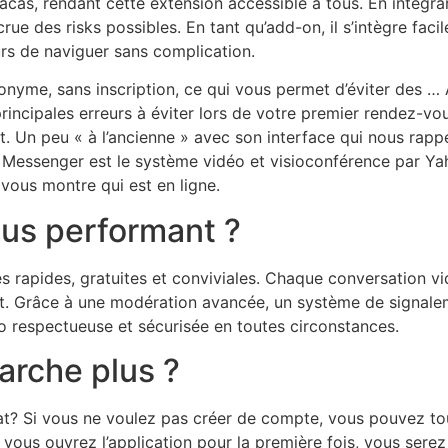
racas, rendant cette extension accessible à tous. En intégran
e des risks possibles. En tant qu’add-on, il s’intègre faci
urs de naviguer sans complication.
yme, sans inscription, ce qui vous permet d’éviter des … Av
 principales erreurs à éviter lors de votre premier rendez-
t. Un peu « à l’ancienne » avec son interface qui nous rapp
Messenger est le système vidéo et visioconférence par Ya
 vous montre qui est en ligne.
plus performant ?
s rapides, gratuites et conviviales. Chaque conversation 
ent. Grâce à une modération avancée, un système de signale
o respectueuse et sécurisée en toutes circonstances.
rche plus ?
 Si vous ne voulez pas créer de compte, vous pouvez toujo
 vous ouvrez l’application pour la première fois, vous serez