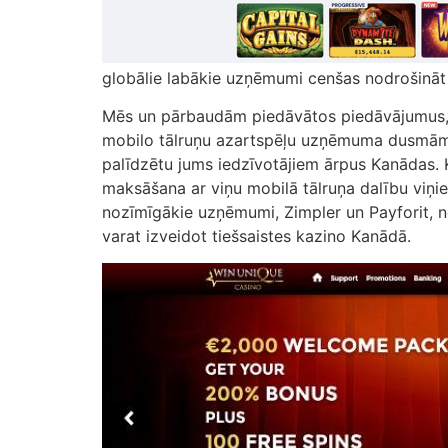
globālie labākie uzņēmumi cenšas nodrošināt a
Mēs un pārbaudām piedāvātos piedāvājumus, la
mobilo tālruņu azartspēļu uzņēmuma dusmām i
palīdzētu jums iedzīvotājiem ārpus Kanādas. Ka
maksāšana ar viņu mobilā tālruņa dalību viņie
nozīmīgākie uzņēmumi, Zimpler un Payforit, n
varat izveidot tiešsaistes kazino Kanādā.