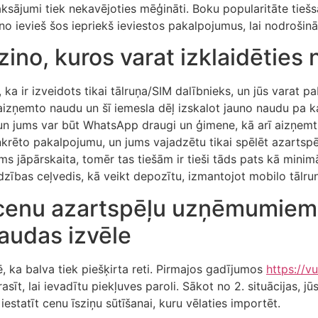
ājumi tiek nekavējoties mēģināti. Boku popularitāte tiešsa
no ievieš šos iepriekš ieviestos pakalpojumus, lai nodrošin
ino, kuros varat izklaidēties 
ka ir izveidots tikai tālruņa/SIM dalībnieks, un jūs varat pab
 aizņemto naudu un šī iemesla dēļ izskalot jauno naudu pa ka
n jums var būt WhatsApp draugi un ģimene, kā arī aizņemtie
krēto pakalpojumu, un jums vajadzētu tikai spēlēt azartspē
jāpārskaita, tomēr tas tiešām ir tieši tāds pats kā minimā
īdzības ceļvedis, kā veikt depozītu, izmantojot mobilo tālru
 cenu azartspēļu uzņēmumiem
naudas izvēle
, ka balva tiek piešķirta reti. Pirmajos gadījumos
https://v
īt, lai ievadītu piekļuves paroli. Sākot no 2. situācijas, jū
 iestatīt cenu īsziņu sūtīšanai, kuru vēlaties importēt.