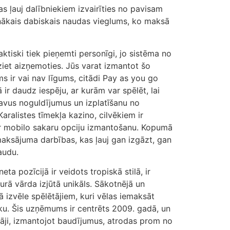
as ļauj dalībniekiem izvairīties no pavisam
aunākais dabiskais naudas vieglums, ko maksā
ktiski tiek pieņemti personīgi, jo sistēma no
ziet aizņemoties. Jūs varat izmantot šo
ums ir vai nav līgums, citādi Pay as you go
ā ir daudz iespēju, ar kurām var spēlēt, lai
savus noguldījumus un izplatīšanu no
aralistes tīmekļa kazino, cilvēkiem ir
r mobilo sakaru opciju izmantošanu. Kopumā
maksājuma darbības, kas ļauj gan izgāzt, gan
audu.
neta pozīcijā ir veidots tropiskā stilā, ir
urā vārda izjūtā unikāls. Sākotnējā un
kā izvēle spēlētājiem, kuri vēlas iemaksāt
ku. Šis uzņēmums ir centrēts 2009. gadā, un
tāji, izmantojot baudījumus, atrodas prom no