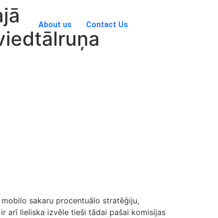
ajā
About us
Contact Us
viedtālruņa
 mobilo sakaru procentuālo stratēģiju,
rī lieliska izvēle tieši tādai pašai komisijas