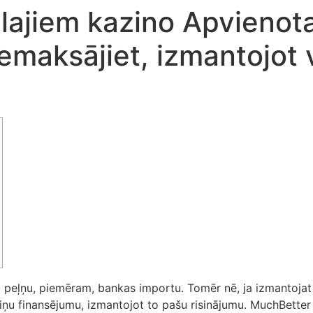
lajiem kazino Apvienot
emaksājiet, izmantojot 
tu peļņu, piemēram, bankas importu. Tomēr nē, ja izmantojat
u finansējumu, izmantojot to pašu risinājumu. MuchBetter ir a