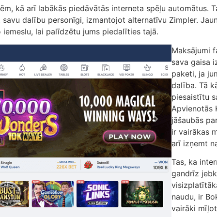
lēm, kā arī labākās piedāvātās interneta spēļu automātus. T
t savu dalību personīgi, izmantojot alternatīvu Zimpler. J
iemeslu, lai palīdzētu jums piedalīties tajā.
Maksājumi fa
sava gaisa i
paketi, ja j
dalība. Tā k
piesaistītu 
Apvienotās K
jāšaubās pa
ir vairākas 
arī izņemt n
Tas, ka inter
gandrīz jebk
visizplatītā
naudu, ir Bo
vairāki mīļo