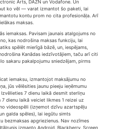
lectronic Arts, DAZN un Vodafone. Un
aut ko vēl — varat izmantot šo paketi, lai
mantotu kontu prom no cita profesionāļa. Arī
lielākas maksas.
mās iemaksas. Pavisam jaunais atalgojums no
o, kas nodrošina maksas funkciju, lai
atiks spēlēt mierīgā bāzē, un, iespējams,
odrošina Kanādas iedzīvotājiem, taču arī citi
bilo sakaru pakalpojumu sniedzējam, pirms
eicat iemaksu, izmantojot maksājumu no
uņa, jūs vēlēsities jaunu pieeju ieņēmumu
Izvēlieties 7 dienu laikā desmit sterliņu
7 dienu laikā veiciet likmes 1 reizei uz
ino videospēli (izņemot dzīvu azartspēļu
 galda spēles), lai iegūtu simts
tu bezmaksas apgriezienus. Nav nozīmes
dtālrunis izmanto Android, Blackberry, Screen