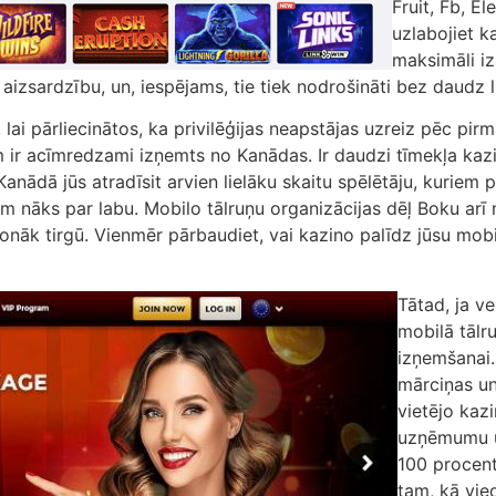
Fruit, Fb, E
uzlabojiet k
maksimāli iz
izsardzību, un, iespējams, tie tiek nodrošināti bez daudz 
i pārliecinātos, ka privilēģijas neapstājas uzreiz pēc pir
r acīmredzami izņemts no Kanādas. Ir daudzi tīmekļa kazin
nādā jūs atradīsit arvien lielāku skaitu spēlētāju, kuriem p
m nāks par labu. Mobilo tālruņu organizācijas dēļ Boku arī n
onāk tirgū. Vienmēr pārbaudiet, vai kazino palīdz jūsu mo
Tātad, ja v
mobilā tālr
izņemšanai. 
mārciņas un 
vietējo kaz
uzņēmumu un
100 procen
tam, kā vie