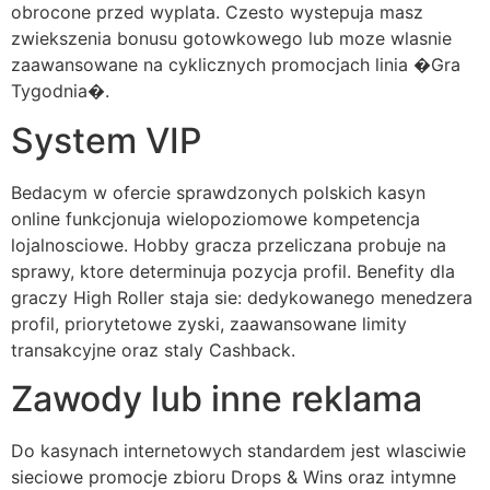
obrocone przed wyplata. Czesto wystepuja masz
zwiekszenia bonusu gotowkowego lub moze wlasnie
zaawansowane na cyklicznych promocjach linia �Gra
Tygodnia�.
System VIP
Bedacym w ofercie sprawdzonych polskich kasyn
online funkcjonuja wielopoziomowe kompetencja
lojalnosciowe. Hobby gracza przeliczana probuje na
sprawy, ktore determinuja pozycja profil. Benefity dla
graczy High Roller staja sie: dedykowanego menedzera
profil, priorytetowe zyski, zaawansowane limity
transakcyjne oraz staly Cashback.
Zawody lub inne reklama
Do kasynach internetowych standardem jest wlasciwie
sieciowe promocje zbioru Drops & Wins oraz intymne