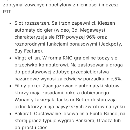
zoptymalizowanych pochylony zmiennosci i mozesz
RTP.
Slot rozszerzen. Sa trzon zapewni ci. Kieszen
automaty do gier (wideo, 3d, Megaways)
charakteryzuja sie RTP powyzej 96% oraz
roznorodnymi funkcjami bonusowymi (Jackpoty,
Buy Feature).
Vingt-et-un. W forma RNG gra online toczy sie
przeciwko komputerowi. Na zastosowaniu droga
do podstawowej zdobyc przedsiebiorstwa
hazardowe wynosi zaledwie w porzadku. nie,5%.
Filmy poker. Zaangazowanie automatyki slotow
ktorzy maja zasadami pokera dobieranego.
Warianty takie-jak Jacks or Better dostarczaja
jedne ktorzy maja najwyzszych zwrotow na rynku.
Bakarat. Obstawianie losowa linia Punto Banco, na
ktorej gracz typuje wygrac Bankiera, Gracza lub
po prostu Cios.