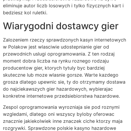
eliminuje autor liczb losowych i tylko fizycznych kart i
bedziesz kol ruletki.
Wiarygodni dostawcy gier
Zalozeniem rzeczy sprawdzonych kasyn internetowych
w Polakow jest wlasciwie udostepnianie gier od
przewodnich uslugi oprogramowania. Z ten rodzaj
moment dobra liczba na rynku roznego rodzaju
producentow gier, ktorych tytuly byc bardziej
skuteczne lub moze wlasnie gorsze. Warte kazdego
grosza dlatego upewnic sie, ty do otrzymamy dostawa
do najciekawszych gier hazardowych, wybierajac
konkretne internetowe przedsiebiorstwa hazardowe.
Zespol oprogramowania wyrozniaja sie pod roznymi
wzgledami, dlatego oni wszyscy byloby oferowac
znacznie jakiekolwiek inne znaczek ciche ktorzy maja
rozgrywki. Sprawdzone polskie kasyno hazardowe