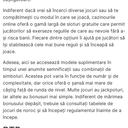
Indiferent dacă vrei să încerci diverse jocuri sau să te
compătimești cu modul în care se joacă, cazinourile
online oferă o gamă largă de sloturi gratuite care permit
jucătorilor să exerseze regulile de care au nevoie fără a-
și risca banii. Fiecare dintre opțiuni îi ajută pe jucători să
își stabilească cele mai bune reguli și să înceapă să
joace.
Adesea, aici se accesează modele suplimentare în
timpul unei anumite semnificații sau combinații de
simboluri. Acestea pot varia în funcție de număr și de
complexitate, dar orice oferă o șansă mai mare de
câștig față de runda de nivel. Multe jocuri au jackpoturi,
iar altele au bonusuri mai simple. Indiferent de mărimea
bonusului depășit, trebuie să consultați tabelele de
jocuri de noroc și să începeți regulamentul înainte de a
începe.