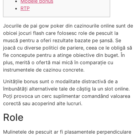
Modele bonus
RTP
Jocurile de pai gow poker din cazinourile online sunt de
obicei jocuri flash care folosesc role de pescuit la
muscă pentru a oferi rezultate bazate pe șansă. Se
joacă cu diverse politici de pariere, ceea ce le obligă să
fie concepute pentru a atinge obiective din buget. În
plus, merită o ofertă mai mică în comparație cu
instrumentele de cazinou concrete.
Unitățile bonus sunt o modalitate distractivă de a
îmbunătăți alternativele tale de câștig la un slot online.
Poți provoca un cerc suplimentar comandând valoarea
corectă sau acoperind alte lucruri.
Role
Mulinetele de pescuit ar fi plasamentele perpendiculare