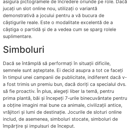
asigura pictogramele de încredere oriunde pe role. Dacă
jucați un slot online nou, utilizați o variantă
demonstrativă a jocului pentru a vă bucura de
câștigurile reale. Este o modalitate excelentă de a
câștiga o partidă și de a vedea cum se sparg rolele
suplimentare.
Simboluri
Dacă se întâmplă să performați în situații dificile,
semnele sunt așteptate. Ei decid asupra a tot ce faceți
în timpul unei campanii de publicitate, indiferent dacă v-
a fost trimis un premiu bun, dacă doriți ca specialul dvs.
să fie proactiv. În plus, alegeți liber la temă, pentru
prima plantă, băi și începeți 7-urile binecuvântate pentru
a obține imagini mai bune ca animale, civilizații antice,
vrăjitori și lumi de destinație. Jocurile de sloturi online
includ, de asemenea, simboluri stocate, simboluri de
împărțire și impulsuri de început.