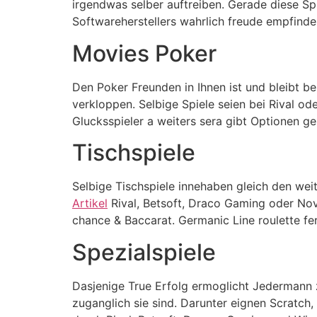
irgendwas selber auftreiben. Gerade diese Sp
Softwareherstellers wahrlich freude empfinden
Movies Poker
Den Poker Freunden in Ihnen ist und bleibt be
verkloppen. Selbige Spiele seien bei Rival od
Glucksspieler a weiters sera gibt Optionen g
Tischspiele
Selbige Tischspiele innehaben gleich den weit
Artikel
Rival, Betsoft, Draco Gaming oder Nov
chance & Baccarat. Germanic Line roulette fer
Spezialspiele
Dasjenige True Erfolg ermoglicht Jedermann zw
zuganglich sie sind. Darunter eignen Scratch