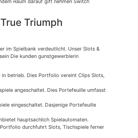
gendem Raum darauf gift nehmen Switch
r True Triumph
er im Spielbank verdeutlicht. Unser Slots &
 sein Die kunden gunstgewerblerin
 betrieb. Dies Portfolio vereint Clips Slots,
ele angeschaltet. Dies Portefeuille umfasst
le eingeschaltet. Dasjenige Portefeuille
anbietet hauptsachlich Spielautomaten.
ortfolio durchfuhrt Slots, Tischspiele ferner