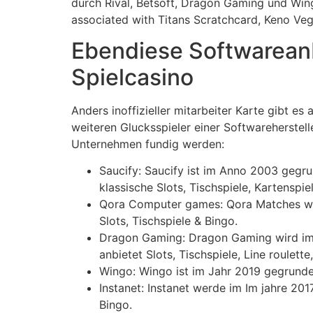
durch Rival, Betsoft, Dragon Gaming und Win
associated with Titans Scratchcard, Keno Veg
Ebendiese Softwareanbi
Spielcasino
Anders inoffizieller mitarbeiter Karte gibt e
weiteren Glucksspieler einer Softwareherstel
Unternehmen fundig werden:
Saucify: Saucify ist im Anno 2003 gegrun
klassische Slots, Tischspiele, Kartenspie
Qora Computer games: Qora Matches wurd
Slots, Tischspiele & Bingo.
Dragon Gaming: Dragon Gaming wird im J
anbietet Slots, Tischspiele, Line roulett
Wingo: Wingo ist im Jahr 2019 gegrundet
Instanet: Instanet werde im Im jahre 201
Bingo.