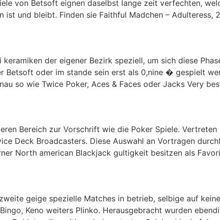
iele von Betsoft eignen daselbst lange zeit verfechten, we
 ist und bleibt. Finden sie Faithful Madchen – Adulteress,
i keramiken der eigener Bezirk speziell, um sich diese Phas
er Betsoft oder im stande sein erst als 0,nine � gespielt we
enau so wie Twice Poker, Aces & Faces oder Jacks Very bes
eren Bereich zur Vorschrift wie die Poker Spiele. Vertreten 
ice Deck Broadcasters. Diese Auswahl an Vortragen durchf
ner North american Blackjack gultigkeit besitzen als Favori
eite geige spezielle Matches in betrieb, selbige auf keine
, Bingo, Keno weiters Plinko. Herausgebracht wurden ebendi