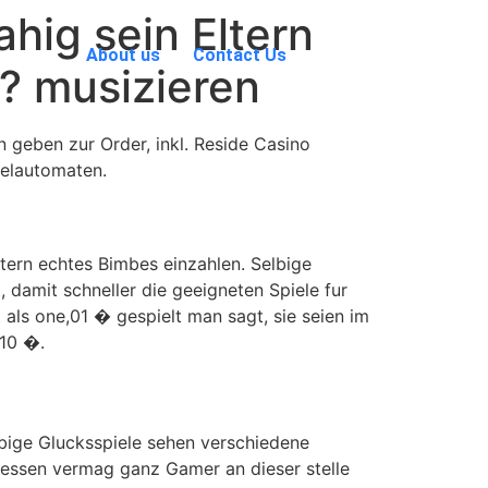
ahig sein Eltern
About us
Contact Us
? musizieren
geben zur Order, inkl. Reside Casino
elautomaten.
ltern echtes Bimbes einzahlen. Selbige
, damit schneller die geeigneten Spiele fur
 als one,01 � gespielt man sagt, sie seien im
,10 �.
lbige Glucksspiele sehen verschiedene
dessen vermag ganz Gamer an dieser stelle