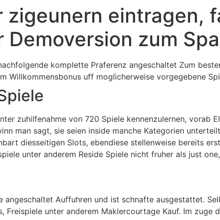
 zigeunern eintragen, f
er Demoversion zum Spa
nachfolgende komplette Praferenz angeschaltet Zum besten 
eim Willkommensbonus uff moglicherweise vorgegebene Spi
Spiele
 unter zuhilfenahme von 720 Spiele kennenzulernen, vorab E
winn man sagt, sie seien inside manche Kategorien unterteilt
rt diesseitigen Slots, ebendiese stellenweise bereits erst
spiele unter anderem Reside Spiele nicht fruher als just one
 angeschaltet Auffuhren und ist schnafte ausgestattet. Se
s, Freispiele unter anderem Maklercourtage Kauf. Im zuge 