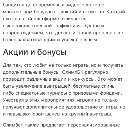
бандитов до современных видео-слоттов с
множеством бонусных функций и сюжетов. Каждый
слот на этой платформе отличается
высококачественной графикой и звуковым
сопровождением, что делает игровой процесс еще
более захватывающим и увлекательным.
Акции и бонусы
Для тех, кто любит не только играть, но и получать
дополнительные бонусы, ОлимпБК регулярно
проводит различные акции и конкурсы. Это может
быть увеличение выигрышей, бесплатные спины,
либо специальные турниры с призовыми фондами.
Участвуя в этих мероприятиях, игроки не только
получают дополнительное удовольствие от игры, но
и повышают свои шансы на крупный выигрыш.
Олимбет также предлагает персонализированные