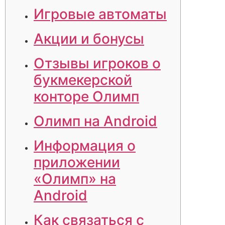
Игровые автоматы
Акции и бонусы
Отзывы игроков о
букмекерской
конторе Олимп
Олимп на Android
Информация о
приложении
«Олимп» на
Android
Как связаться с