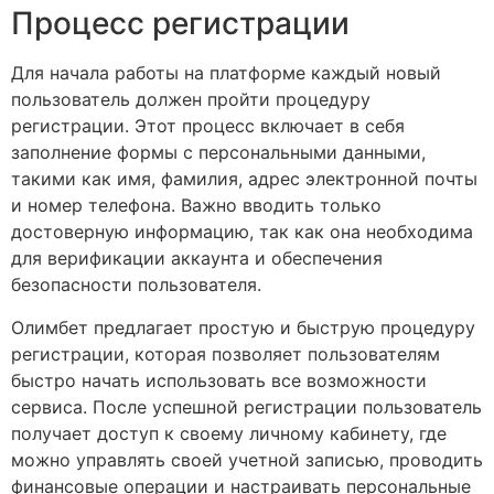
Процесс регистрации
Для начала работы на платформе каждый новый
пользователь должен пройти процедуру
регистрации. Этот процесс включает в себя
заполнение формы с персональными данными,
такими как имя, фамилия, адрес электронной почты
и номер телефона. Важно вводить только
достоверную информацию, так как она необходима
для верификации аккаунта и обеспечения
безопасности пользователя.
Олимбет предлагает простую и быструю процедуру
регистрации, которая позволяет пользователям
быстро начать использовать все возможности
сервиса. После успешной регистрации пользователь
получает доступ к своему личному кабинету, где
можно управлять своей учетной записью, проводить
финансовые операции и настраивать персональные