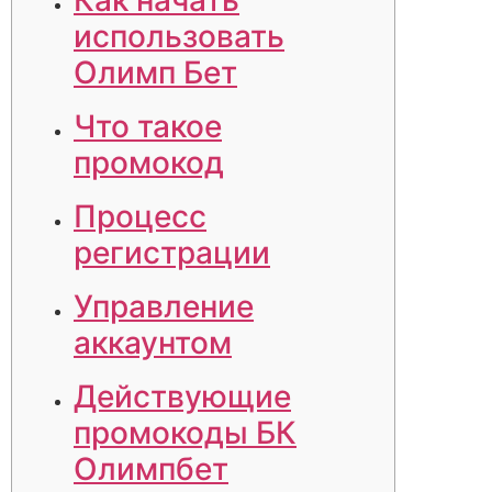
Как начать
использовать
Олимп Бет
Что такое
промокод
Процесс
регистрации
Управление
аккаунтом
Действующие
промокоды БК
Олимпбет