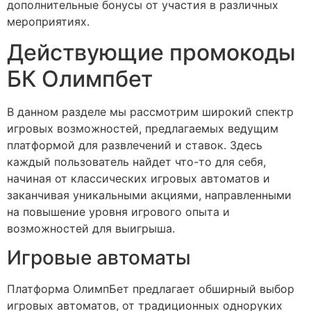
дополнительные бонусы от участия в различных
мероприятиях.
Действующие промокоды
БК Олимпбет
В данном разделе мы рассмотрим широкий спектр
игровых возможностей, предлагаемых ведущим
платформой для развлечений и ставок. Здесь
каждый пользователь найдет что-то для себя,
начиная от классических игровых автоматов и
заканчивая уникальными акциями, направленными
на повышение уровня игрового опыта и
возможностей для выигрыша.
Игровые автоматы
Платформа ОлимпБет предлагает обширный выбор
игровых автоматов, от традиционных одноруких