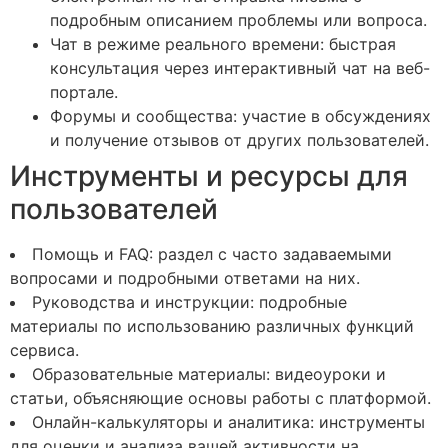
подробным описанием проблемы или вопроса.
Чат в режиме реального времени: быстрая
консультация через интерактивный чат на веб-
портале.
Форумы и сообщества: участие в обсуждениях
и получение отзывов от других пользователей.
Инструменты и ресурсы для
пользователей
Помощь и FAQ: раздел с часто задаваемыми
вопросами и подробными ответами на них.
Руководства и инструкции: подробные
материалы по использованию различных функций
сервиса.
Образовательные материалы: видеоуроки и
статьи, объясняющие основы работы с платформой.
Онлайн-калькуляторы и аналитика: инструменты
для оценки и анализа вашей активности на