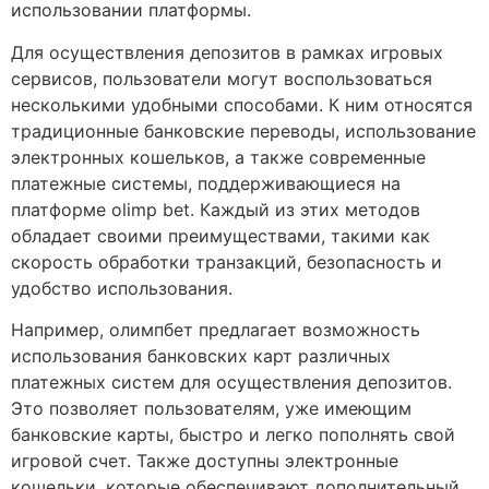
использовании платформы.
Для осуществления депозитов в рамках игровых
сервисов, пользователи могут воспользоваться
несколькими удобными способами. К ним относятся
традиционные банковские переводы, использование
электронных кошельков, а также современные
платежные системы, поддерживающиеся на
платформе olimp bet. Каждый из этих методов
обладает своими преимуществами, такими как
скорость обработки транзакций, безопасность и
удобство использования.
Например, олимпбет предлагает возможность
использования банковских карт различных
платежных систем для осуществления депозитов.
Это позволяет пользователям, уже имеющим
банковские карты, быстро и легко пополнять свой
игровой счет. Также доступны электронные
кошельки, которые обеспечивают дополнительный