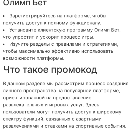
Олимп Бет
Зарегистрируйтесь на платформе, чтобы
получить доступ к полному функционалу.
Установите клиентскую программу Олимп Бет,
что упростит и ускорит процесс игры.
Изучите разделы с правилами и стратегиями,
чтобы максимально эффективно использовать
возможности платформы.
Что такое промокод
В данном разделе мы рассмотрим процесс создания
личного пространства на популярной платформе,
ориентированной на предоставление
развлекательных и игровых услуг. Здесь
пользователи могут получить доступ к широкому
спектру функций, связанных с азартными
развлечениями и ставками на спортивные события.