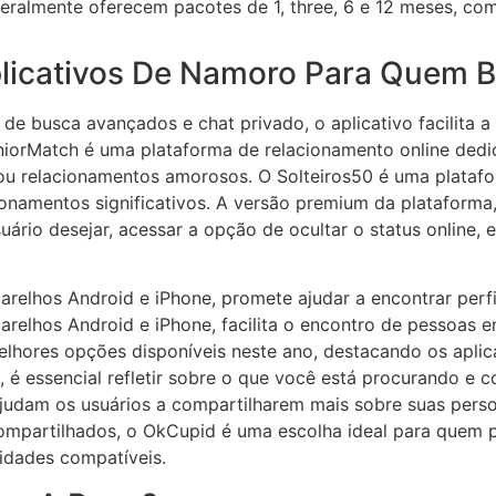
eralmente oferecem pacotes de 1, three, 6 e 12 meses, co
plicativos De Namoro Para Quem
 de busca avançados e chat privado, o aplicativo facilita 
iorMatch é uma plataforma de relacionamento online dedi
 relacionamentos amorosos. O Solteiros50 é uma platafo
onamentos significativos. A versão premium da plataforma,
uário desejar, acessar a opção de ocultar o status online, 
 aparelhos Android e iPhone, promete ajudar a encontrar per
parelhos Android e iPhone, facilita o encontro de pessoas
elhores opções disponíveis neste ano, destacando os aplic
ct, é essencial refletir sobre o que você está procurando e
e ajudam os usuários a compartilharem mais sobre suas pers
compartilhados, o OkCupid é uma escolha ideal para quem p
idades compatíveis.