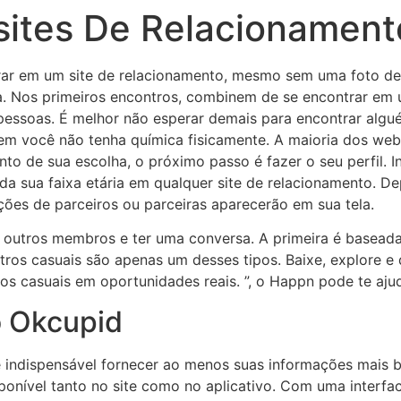
ites De Relacionamen
rar em um site de relacionamento, mesmo sem uma foto de 
 Nos primeiros encontros, combinem de se encontrar em u
pessoas. É melhor não esperar demais para encontrar algu
você não tenha química fisicamente. A maioria dos webs
nto de sua escolha, o próximo passo é fazer o seu perfil. 
 da sua faixa etária em qualquer site de relacionamento. De
ções de parceiros ou parceiras aparecerão em sua tela.
outros membros e ter uma conversa. A primeira é baseada 
ntros casuais são apenas um desses tipos. Baixe, explore 
os casuais em oportunidades reais. ”, o Happn pode te ajud
o Okcupid
é indispensável fornecer ao menos suas informações mais b
sponível tanto no site como no aplicativo. Com uma interfac