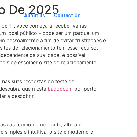
to De 2025
About us
Contact Us
perfil, você começa a receber várias
m local público – pode ser um parque, um
ém pessoalmente a fim de evitar frustrações e
ites de relacionamento tem esse recurso.
Independente da sua idade, é possível
pois de escolher o site de relacionamento
nas suas respostas do teste de
e descubra quem está
badoocom
por perto —
ar a descobrir.
ásicas (como nome, idade, altura e
e simples e intuitiva, o site é moderno e