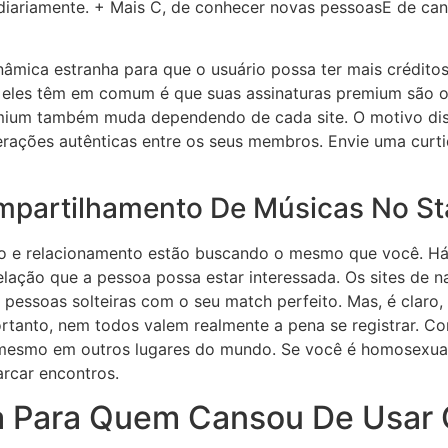
 diariamente. + Mais C, de conhecer novas pessoasE de ca
ica estranha para que o usuário possa ter mais créditos
e eles têm em comum é que suas assinaturas premium são o
emium também muda dependendo de cada site. O motivo dis
erações autênticas entre os seus membros. Envie uma cu
ompartilhamento De Músicas No S
amoro e relacionamento estão buscando o mesmo que você. Há
elação que a pessoa possa estar interessada. Os sites de 
pessoas solteiras com o seu match perfeito. Mas, é claro,
rtanto, nem todos valem realmente a pena se registrar. Co
esmo em outros lugares do mundo. Se você é homosexual, b
rcar encontros.
a Para Quem Cansou De Usar 