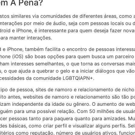
em A Pena?
tos similares via comunidades de diferentes áreas, como ar
 interações por meio de áudio, seja com pessoas locais ou d
droid e iPhone, é interessante para quem deseja fazer no
para manter interações.
id e iPhone, também facilita o encontro de pessoas interes
Phone (iOS) são boas opções para quem busca um parceiro
lham interesses semelhantes, o que torna as conversas mais
 o que ajuda a quebrar o gelo e a iniciar diálogos que vão 
necessidades da comunidade LGBTQIAPN+.
ipo de pessoa, sites de namoro e relacionamento de nic
to antes, websites de namoro e relacionamento são tão p
ilizam independente da idade ou gênero. O aumento de we
lguém para uma possível relação. Com 50 milhões de usuári
er pessoas tanto para paquera quanto para amizades. Muit
s básicas, como criar perfil e visualizar alguns perfis. S
itérios como reputação, número de usuários ativos, funcio