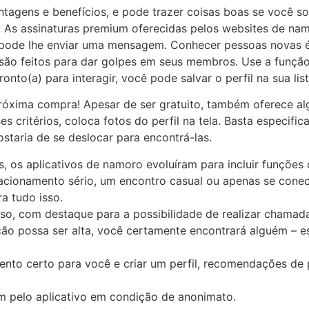
tagens e benefícios, e pode trazer coisas boas se você s
. As assinaturas premium oferecidas pelos websites de n
pode lhe enviar uma mensagem. Conhecer pessoas novas é
ão feitos para dar golpes em seus membros. Use a função 
onto(a) para interagir, você pode salvar o perfil na sua list
óxima compra! Apesar de ser gratuito, também oferece al
critérios, coloca fotos do perfil na tela. Basta especific
staria de se deslocar para encontrá-las.
 os aplicativos de namoro evoluíram para incluir funções
lacionamento sério, um encontro casual ou apenas se con
a tudo isso.
 uso, com destaque para a possibilidade de realizar chamad
o possa ser alta, você certamente encontrará alguém – es
mento certo para você e criar um perfil, recomendações de
 pelo aplicativo em condição de anonimato.