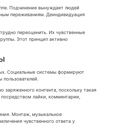
уппе. Подчинение вынуждает людей
ичным переживаниям. Деиндивидуация
трудно переоценить. Их чувственные
группы. Этот принцип активно
ы
ных. Социальные системы формируют
ы пользователей.
 заряженного контента, поскольку такая
 посредством лайки, комментарии,
ния. Монтаж, музыкальное
еличения чувственного ответа у