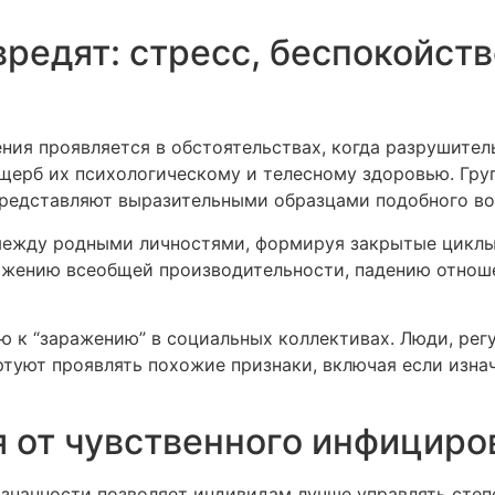
редят: стресс, беспокойств
ения проявляется в обстоятельствах, когда разрушите
щерб их психологическому и телесному здоровью. Гру
 представляют выразительными образцами подобного во
ежду родными личностями, формируя закрытые циклы о
нижению всеобщей производительности, падению отнош
 к “заражению” в социальных коллективах. Люди, рег
туют проявлять похожие признаки, включая если изна
 от чувственного инфициро
ознанности позволяет индивидам лучше управлять степ