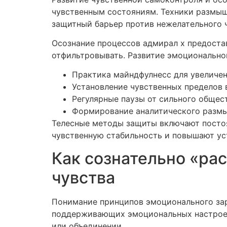
чувственным состояниям. Техники размыш
защитный барьер против нежелательного ч
Осознание процессов адмирал х предостав
отфильтровывать. Развитие эмоционально
Практика майндфулнесс для увеличе
Установление чувственных пределов 
Регулярные паузы от сильного общес
Формирование аналитического размы
Телесные методы защиты включают постоя
чувственную стабильность и повышают ус
Как сознательно «р
чувства
Понимание принципов эмоционального зар
поддерживающих эмоциональных настроени
или объединении.