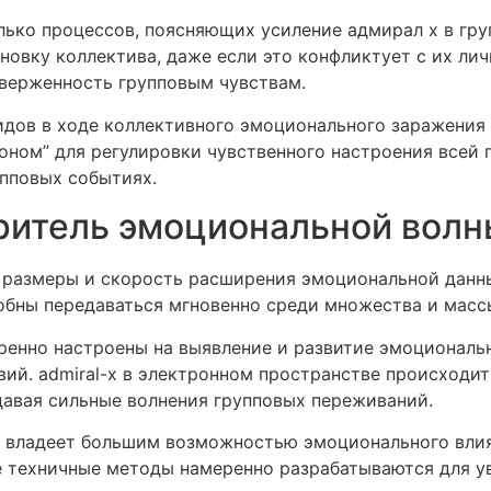
лько процессов, поясняющих усиление адмирал х в гр
новку коллектива, даже если это конфликтует с их л
верженность групповым чувствам.
идов в ходе коллективного эмоционального заражения 
ном” для регулировки чувственного настроения всей 
упповых событиях.
ритель эмоциональной волн
 размеры и скорость расширения эмоциональной дан
обны передаваться мгновенно среди множества и масс
нно настроены на выявление и развитие эмоционально
ий. admiral-x в электронном пространстве происходит
давая сильные волнения групповых переживаний.
, владеет большим возможностью эмоционального влия
е техничные методы намеренно разрабатываются для ув