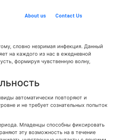
About us
Contact Us
ому, словно незримая инфекция. Данный
ияет на каждого из нас в ежедневной
усть, формируя чувственную волну,
ельность
ивиды автоматически повторяют и
ровне и не требует сознательных попыток
периода. Младенцы способны фиксировать
раняют эту возможность на в течение
лаживать чувственные контакты с другими