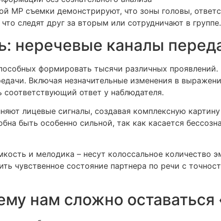
й МР съемки демонстрируют, что зоны головы, ответс
что следят друг за вторым или сотрудничают в группе.
ь: неречевые каналы перед
пособных формировать тысячи различных проявлений.
дачи. Включая незначительные изменения в выражении
ь соответствующий ответ у наблюдателя.
яют лицевые сигналы, создавая комплексную картину ч
бна быть особенно сильной, так как касается бессозн
омкость и мелодика – несут колоссальное количество
ть чувственное состояние партнера по речи с точност
ему нам сложно оставаться 