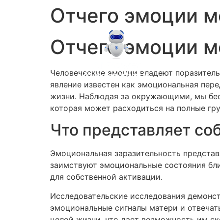
Отчего эмоции м
Отчего эмоции м
Человеческие эмоции владеют поразитель
явление известен как эмоциональная пер
жизни. Наблюдая за окружающими, мы бес
которая может расходиться на полные гр
Что представляет со
Эмоциональная заразительность представ
заимствуют эмоциональные состояния бли
для собственной активации.
Исследовательские исследования демонст
эмоциональные сигналы матери и отвечат
целой жизни, что дает возможность им ск