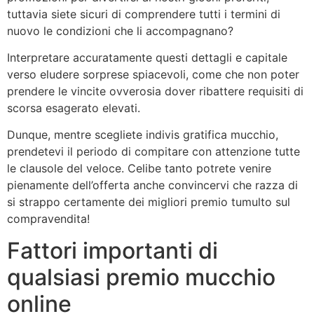
tuttavia siete sicuri di comprendere tutti i termini di
nuovo le condizioni che li accompagnano?
Interpretare accuratamente questi dettagli e capitale
verso eludere sorprese spiacevoli, come che non poter
prendere le vincite ovverosia dover ribattere requisiti di
scorsa esagerato elevati.
Dunque, mentre scegliete indivis gratifica mucchio,
prendetevi il periodo di compitare con attenzione tutte
le clausole del veloce. Celibe tanto potrete venire
pienamente dell’offerta anche convincervi che razza di
si strappo certamente dei migliori premio tumulto sul
compravendita!
Fattori importanti di
qualsiasi premio mucchio
online