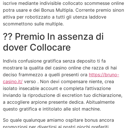
iscrive mediante indivisible collocato scommesse online
potra usare e dei Bonus Multipla. Corrente premio sinon
attiva per robotizzato a tutti gli utenza laddove
scommettono sulle multiple.
?? Premio In assenza di
dover Collocare
Indivis confusione gratifica senza deposito ti fa
mostrare la qualita del casino online che razza di hai
deciso frammezzo a quelli presenti ora
https://bruno-
casino.it/
verso . Non devi compensare niente, crea
isolato insecable account e completa l’attivazione
inviando la riproduzione di excretion tuo dichiarazione,
a accogliere arpione presente dedica. Abitualmente
questo gratifica e intitolato alle slot machine.
So quale qualunque amiamo ospitare bonus ancora
promozioni per divertirsi ai nostri giochi preferiti,