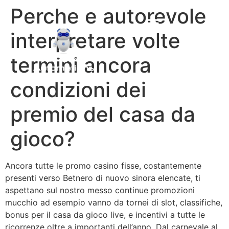
Perche e autorevole
interpretare volte
termini ancora
condizioni dei
premio del casa da
gioco?
Ancora tutte le promo casino fisse, costantemente
presenti verso Betnero di nuovo sinora elencate, ti
aspettano sul nostro messo continue promozioni
mucchio ad esempio vanno da tornei di slot, classifiche,
bonus per il casa da gioco live, e incentivi a tutte le
ricorrenze oltre a importanti dell’anno. Dal carnevale al