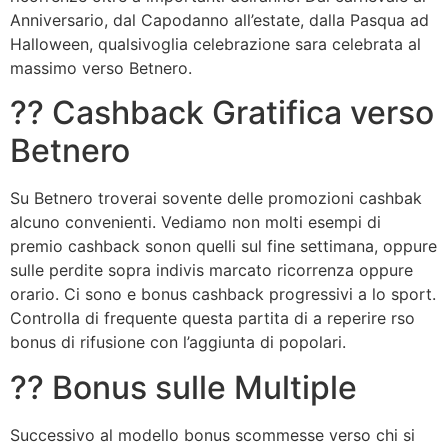
Anniversario, dal Capodanno all’estate, dalla Pasqua ad
Halloween, qualsivoglia celebrazione sara celebrata al
massimo verso Betnero.
?? Cashback Gratifica verso
Betnero
Su Betnero troverai sovente delle promozioni cashbak
alcuno convenienti. Vediamo non molti esempi di
premio cashback sonon quelli sul fine settimana, oppure
sulle perdite sopra indivis marcato ricorrenza oppure
orario. Ci sono e bonus cashback progressivi a lo sport.
Controlla di frequente questa partita di a reperire rso
bonus di rifusione con l’aggiunta di popolari.
?? Bonus sulle Multiple
Successivo al modello bonus scommesse verso chi si