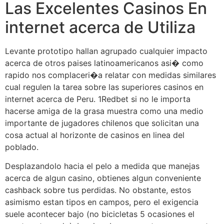
Las Excelentes Casinos En
internet acerca de Utiliza
Levante prototipo hallan agrupado cualquier impacto
acerca de otros paises latinoamericanos asi� como
rapido nos complaceri�a relatar con medidas similares
cual regulen la tarea sobre las superiores casinos en
internet acerca de Peru. 1Redbet si no le importa
hacerse amiga de la grasa muestra como una medio
importante de jugadores chilenos que solicitan una
cosa actual al horizonte de casinos en linea del
poblado.
Desplazandolo hacia el pelo a medida que manejas
acerca de algun casino, obtienes algun conveniente
cashback sobre tus perdidas. No obstante, estos
asimismo estan tipos en campos, pero el exigencia
suele acontecer bajo (no bicicletas 5 ocasiones el