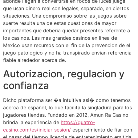
adonde llegan a convertirse en focos de luces juega
que usan dinero real son legales, separado, en ciertos
situaciones. Una compromiso sobre las juegos sobre
suerte resulta una de estas cuestiones de mayor
importantes que deberia quedar presentes referente a
los casinos. Las mas grandes casinos en linea de
Mexico usan recursos con el fin de la prevencion de el
juego patologico y no ha transpirado envian referencia
fiable alrededor acerca de.
Autorizacion, regulacion y
confianza
Dicho plataforma seri�a intuitiva asi� como tenemos
acerca de espanol, lo que facilita la singladura para los
jugadores tiendas. Fundado en 2012, Amun Ra Casino
brinda la experiencia de
https://quatro-
casino.com/es/iniciar-sesion/
esparcimiento de fiar con
el pasar del tiempo licencia de entretenimiento emitida