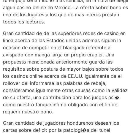
tu empuje seria mucho mas sencilla, en la hora de elegir
algun casino online en Mexico. La oferta sobre bono es
uno de los lugares a los que de mas interes prestan
todos los lectores.
Gran cantidad de de las superiores redes de casino en
linea acerca de las Estados unidos ademas siguen la
ocasion de competir en el blackjack referente a
avispado con manga larga un propio crupier. Una
propuesta mencionada anteriormente guarda las
requisitos sobre postura de mayor bajos sobre todos
los casinos online acerca de EE.UU. Igualmente de el
rollover del informarse las palabras de rebaja,
consideramos igualmente otras causas como la validez
de su oferta, una contribucion para los juegos asi�
como nuestro tanque infimo obligado con el fin de
requerir nuestro bono.
Gran cantidad de jugadores hondurenos desean los
cartas sobre deficit por la patologi�a del tunel