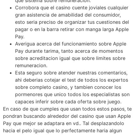
que sistema sobre remuneracion.
Corrobora que el casino cuente joviales cualquier
gran asistencia de amabilidad del consumidor,
esto seria preciso de organizar tus cuestiones del
pagar o en la barra retirar con manga larga Apple
Pay.
Averigua acerca del funcionamiento sobre Apple
Pay durante tarima, tanto acerca de momentos
sobre acreditacion igual que sobre limites sobre
remuneracion.
Esta seguro sobre atender nuestras comentarios,
ahi deberias cotejar el test de todos los expertos
sobre completo casino, y tambien conocer los
pormenores que unico todos los especialistas son
capaces inferir sobre cada oferta sobre juego.
En caso de que cumples que usan todos estos pasos, te
pondran buscando alrededor del casino que usan Apple
Pay que mejor se adaptara en vd.. Tal desplazandolo
hacia el pelo igual que lo perfectamente haria algun