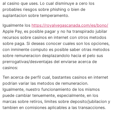
al casino que uses. Lo cual disminuye a cero los
probables riesgos sobre phishing o bien de
suplantacion sobre temperamento.
Igualmente los
https://royalvegascanada.com/es/bono/
Apple Pay, es posible pagar y no ha transpirado jubilar
recursos sobre casinos en internet con otros metodos
sobre paga. Si deseas conocer cuales son los opciones,
con inminente computo es posible saber otras metodos
sobre remuneracion desplazandolo hacia el pelo sus
prerrogativas/desventajas del enviarse acerca de
casinos:
Ten acerca de perfil cual, bastantes casinos en internet
podrian variar las metodos de remuneracion.
Igualmente, nuestro funcionamiento de los mismos
puede cambiar tenuemente, especialmente, en los
marcas sobre retiros, limites sobre deposito/jubilacion y
tambien en comisiones aplicables a las transacciones.