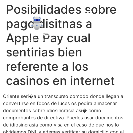
Posibilidades sobre
pago disitnas a
Apple Pay cual
sentirias bien
referente a los
casinos en internet
Oriente seri�a un transcurso comodo donde llegan a
convertirse en focos de luces os pedira almacenar
documentos sobre idiosincrasia asi� como
comprobantes de directiva. Puedes usar documentos
de idiosincrasia como visa en el caso de que nos lo
olvidemos DNI, y ademas verificar su domicilio con el