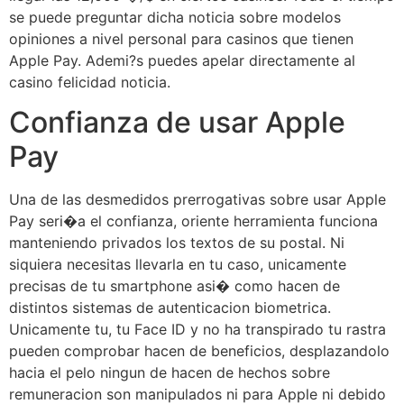
se puede preguntar dicha noticia sobre modelos
opiniones a nivel personal para casinos que tienen
Apple Pay. Ademi?s puedes apelar directamente al
casino felicidad noticia.
Confianza de usar Apple
Pay
Una de las desmedidos prerrogativas sobre usar Apple
Pay seri�a el confianza, oriente herramienta funciona
manteniendo privados los textos de su postal. Ni
siquiera necesitas llevarla en tu caso, unicamente
precisas de tu smartphone asi� como hacen de
distintos sistemas de autenticacion biometrica.
Unicamente tu, tu Face ID y no ha transpirado tu rastra
pueden comprobar hacen de beneficios, desplazandolo
hacia el pelo ningun de hacen de hechos sobre
remuneracion son manipulados ni para Apple ni debido