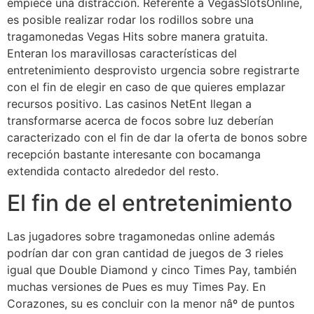
empiece una distracción. Referente a VegasSlotsOnline,
es posible realizar rodar los rodillos sobre una
tragamonedas Vegas Hits sobre manera gratuita.
Enteran los maravillosas características del
entretenimiento desprovisto urgencia sobre registrarte
con el fin de elegir en caso de que quieres emplazar
recursos positivo. Las casinos NetEnt llegan a
transformarse acerca de focos sobre luz deberían
caracterizado con el fin de dar la oferta de bonos sobre
recepción bastante interesante con bocamanga
extendida contacto alrededor del resto.
El fin de el entretenimiento
Las jugadores sobre tragamonedas online además
podrían dar con gran cantidad de juegos de 3 rieles
igual que Double Diamond y cinco Times Pay, también
muchas versiones de Pues es muy Times Pay. En
Corazones, su es concluir con la menor nâº de puntos