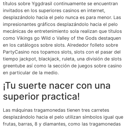
títulos sobre Yggdrasil continuamente se encuentran
invitados en los superiores casinos en internet,
desplazándolo hacia el pelo nunca es para menor. Las
impresionantes gráficos desplazándolo hacia el pelo
mecánicas de entretenimiento sola realizan que títulos
como Vikings go Wild o Valley of the Gods destaquen
en los catálogos sobre slots. Alrededor folleto sobre
PartyCasino nos topamos slots, slots con el pasar del
tiempo jackpot, blackjack, ruleta, una división de slots
greentube así­ como la sección de juegos sobre casino
en particular de la medio.
¡Tu suerte nacer con una
superior practica!
Las máquinas tragamonedas tienen tres carretes
desplazándolo hacia el pelo utilizan símbolos igual que
frutas, barras, 8 y diamantes, como las tragamonedas