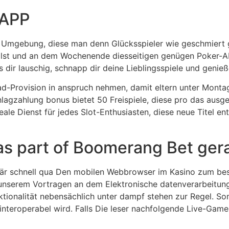
 APP
le Umgebung, diese man denn Glücksspieler wie geschmiert 
willst und an dem Wochenende diesseitigen genügen Poker-
s dir lauschig, schnapp dir deine Lieblingsspiele und genieß
ad-Provision in anspruch nehmen, damit eltern unter Mont
lagzahlung bonus bietet 50 Freispiele, diese pro das aus
ideale Dienst für jedes Slot-Enthusiasten, diese neue Titel 
as part of Boomerang Bet ge
där schnell qua Den mobilen Webbrowser im Kasino zum be
 unserem Vortragen an dem Elektronische datenverarbeitung
nktionalität nebensächlich unter dampf stehen zur Regel. S
r interoperabel wird. Falls Die leser nachfolgende Live-Game