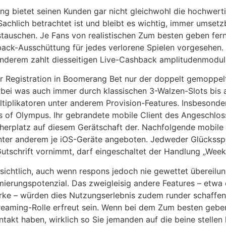
 bietet seinen Kunden gar nicht gleichwohl die hochwerti
achlich betrachtet ist und bleibt es wichtig, immer umsetz
austauschen. Je Fans von realistischen Zum besten geben fe
ack-Ausschüttung für jedes verlorene Spielen vorgesehen. 
anderem zahlt diesseitigen Live-Cashback amplitudenmodul
r Registration in Boomerang Bet nur der doppelt gemoppel
hierbei was auch immer durch klassischen 3-Walzen-Slots b
plikatoren unter anderem Provision-Features. Insbesondere
of Olympus. Ihr gebrandete mobile Client des Angeschloss
rplatz auf diesem Gerätschaft der. Nachfolgende mobile
ter anderem je iOS-Geräte angeboten. Jedweder Glücksspi
tschrift vornimmt, darf eingeschaltet der Handlung „Weekly
rsichtlich, auch wenn respons jedoch nie gewettet übereil
mierungspotenzial. Das zweigleisig andere Features – etwa
erke – würden dies Nutzungserlebnis zudem runder schaffen.
Streaming-Rolle erfreut sein. Wenn bei dem Zum besten geb
ntakt haben, wirklich so Sie jemanden auf die beine stellen